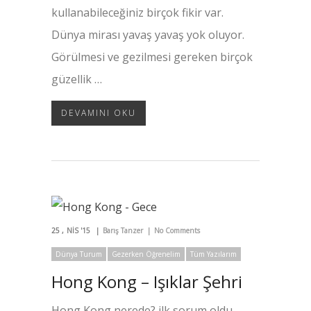
kullanabileceğiniz birçok fikir var.
Dünya mirası yavaş yavaş yok oluyor.
Görülmesi ve gezilmesi gereken birçok
güzellik …
DEVAMINI OKU
25
NIS '15
Barış Tanzer
No Comments
Dünya Turum
Gezerken Öğrenelim
Tüm Yazılarım
Hong Kong – Işıklar Şehri
Hong Kong nerede? ilk sorum oldu.