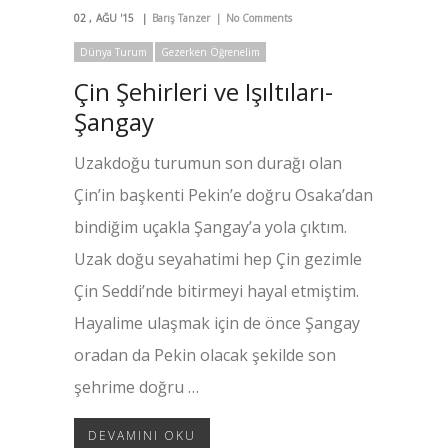
02
AĞU '15
Barış Tanzer
No Comments
Dünya Turum
Gezerken Öğrenelim
Çin Şehirleri ve Işıltıları-
Şangay
Uzakdoğu turumun son durağı olan
Çin’in başkenti Pekin’e doğru Osaka’dan
bindiğim uçakla Şangay’a yola çıktım.
Uzak doğu seyahatimi hep Çin gezimle
Çin Seddi’nde bitirmeyi hayal etmiştim.
Hayalime ulaşmak için de önce Şangay
oradan da Pekin olacak şekilde son
şehrime doğru …
DEVAMINI OKU