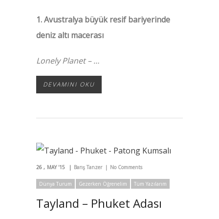
1. Avustralya büyük resif bariyerinde
deniz altı macerası
Lonely Planet – …
DEVAMINI OKU
26
MAY '15
Barış Tanzer
No Comments
Dünya Turum
Gezerken Öğrenelim
Tüm Yazılarım
Tayland – Phuket Adası