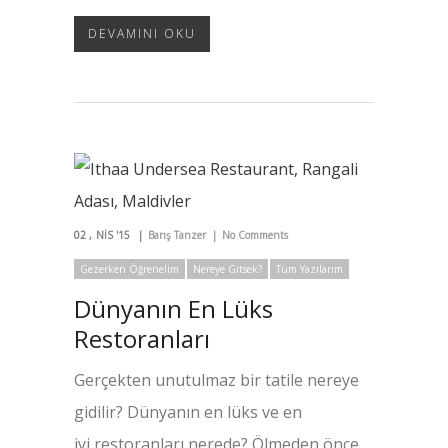
DEVAMINI OKU
02
NIS '15
Barış Tanzer
No Comments
Gezerken Öğrenelim
Nereye Gitsek?
Tüm Yazılarım
Dünyanın En Lüks
Restoranları
Gerçekten unutulmaz bir tatile nereye
gidilir? Dünyanın en lüks ve en
iyi restoranları nerede? Ölmeden önce