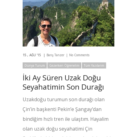
15
AĞU '15
Barış Tanzer
No Comments
Dünya Turum
Gezerken Öğrenelim
Tüm Yazılarım
İki Ay Süren Uzak Doğu
Seyahatimin Son Durağı
Uzakdoğu turumun son durağı olan
Çin’in başkenti Pekin’e Şangay’dan
bindiğim hızlı tren ile ulaştım. Hayalim
olan uzak doğu seyahatimi Çin