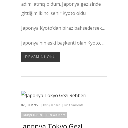
adımı atmış oldum. Japonya gezisinde
gittiğim ikinci şehir Kyoto oldu.
Japonya Kyoto’dan biraz bahsedersek…
Japonya’nın eski başkenti olan Kyoto, …
DEVAMINI OKU
02
TEM '15
Barış Tanzer
No Comments
Dünya Turum
Tüm Yazılarım
Japonya Tokyo Gezi