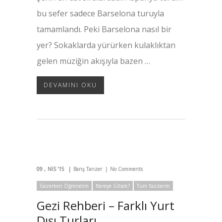
bu sefer sadece Barselona turuyla
tamamlandı. Peki Barselona nasıl bir
yer? Sokaklarda yürürken kulaklıktan
gelen müziğin akışıyla bazen …
DEVAMINI OKU
09
NIS '15
Barış Tanzer
No Comments
Gezerken Öğrenelim
Nereye Gitsek?
Tüm Yazılarım
Gezi Rehberi – Farklı Yurt
Dışı Turları