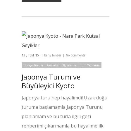
13
TEM '15
Barış Tanzer
No Comments
Dünya Turum
Gezerken Öğrenelim
Tüm Yazılarım
Japonya Turum ve
Büyüleyici Kyoto
Japonya turu hep hayalimdi! Uzak doğu
turuma başlamamla Japonya Turunu
planlamam ve bu turla ilgili gezi
rehberimi çıkarmamla bu hayalime ilk