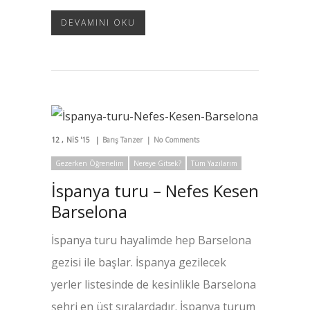
DEVAMINI OKU
12
NIS '15
Barış Tanzer
No Comments
Gezerken Öğrenelim
Nereye Gitsek?
Tüm Yazılarım
İspanya turu – Nefes Kesen
Barselona
İspanya turu hayalimde hep Barselona
gezisi ile başlar. İspanya gezilecek
yerler listesinde de kesinlikle Barselona
şehri en üst sıralardadır. İspanya turum