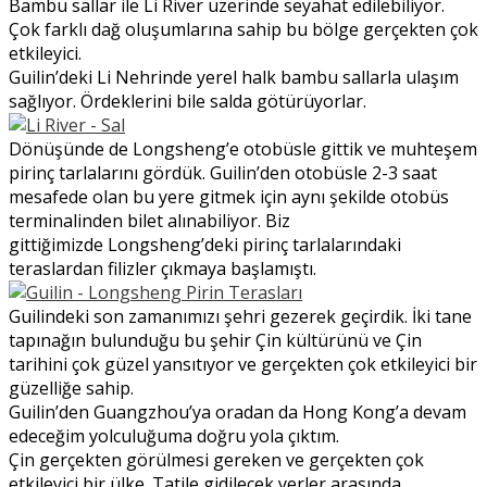
Bambu sallar ile Li River üzerinde seyahat edilebiliyor.
Çok farklı dağ oluşumlarına sahip bu bölge gerçekten çok
etkileyici.
Guilin’deki Li Nehrinde yerel halk bambu sallarla ulaşım
sağlıyor. Ördeklerini bile salda götürüyorlar.
Dönüşünde de Longsheng’e otobüsle gittik ve muhteşem
pirinç tarlalarını gördük. Guilin’den otobüsle 2-3 saat
mesafede olan bu yere gitmek için aynı şekilde otobüs
terminalinden bilet alınabiliyor. Biz
gittiğimizde Longsheng’deki pirinç tarlalarındaki
teraslardan filizler çıkmaya başlamıştı.
Guilindeki son zamanımızı şehri gezerek geçirdik. İki tane
tapınağın bulunduğu bu şehir Çin kültürünü ve Çin
tarihini çok güzel yansıtıyor ve gerçekten çok etkileyici bir
güzelliğe sahip.
Guilin’den Guangzhou’ya oradan da Hong Kong’a devam
edeceğim yolculuğuma doğru yola çıktım.
Çin gerçekten görülmesi gereken ve gerçekten çok
etkileyici bir ülke. Tatile gidilecek yerler arasında