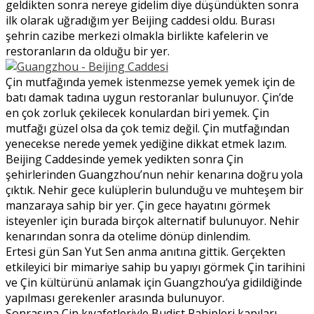
geldikten sonra nereye gidelim diye düşündükten sonra
ilk olarak uğradığım yer Beijing caddesi oldu. Burası
şehrin cazibe merkezi olmakla birlikte kafelerin ve
restoranların da olduğu bir yer.
Çin mutfağında yemek istenmezse yemek yemek için de
batı damak tadına uygun restoranlar bulunuyor. Çin’de
en çok zorluk çekilecek konulardan biri yemek. Çin
mutfağı güzel olsa da çok temiz değil. Çin mutfağından
yenecekse nerede yemek yediğine dikkat etmek lazım.
Beijing Caddesinde yemek yedikten sonra Çin
şehirlerinden Guangzhou’nun nehir kenarına doğru yola
çıktık. Nehir gece kulüplerin bulunduğu ve muhteşem bir
manzaraya sahip bir yer. Çin gece hayatını görmek
isteyenler için burada birçok alternatif bulunuyor. Nehir
kenarından sonra da otelime dönüp dinlendim.
Ertesi gün San Yut Sen anma anıtına gittik. Gerçekten
etkileyici bir mimariye sahip bu yapıyı görmek Çin tarihini
ve Çin kültürünü anlamak için Guangzhou’ya gidildiğinde
yapılması gerekenler arasında bulunuyor.
Sonrasına Çin kıyafetleriyle Budist Rahipleri kapıları