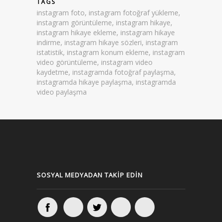
TAGS
instagram foto
,
instagram fotoğraf yükleme
,
instagram görüntüleme
,
instagram hikaye
,
instagram hikaye ekleme
,
instagram hikaye
indirme
,
instagram hikaye sözleri
,
instagram
istatistik
,
instagram konum ekleme
,
instagram
video görüntüleme
,
instagram video
kaydetme
,
instagramda fotoğraf paylaşma
,
instagramda hikaye paylaşma
,
instagramda
video paylaşma
SOSYAL MEDYADAN TAKIP EDIN