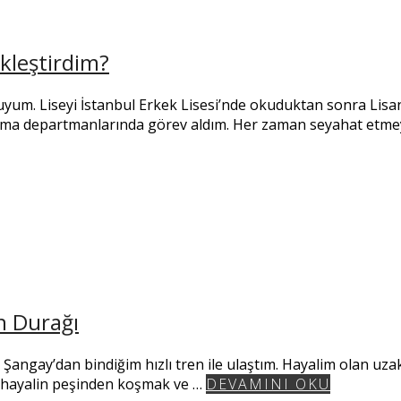
kleştirdim?
yum. Liseyi İstanbul Erkek Lisesi’nde okuduktan sonra Lisa
lama departmanlarında görev aldım. Her zaman seyahat etme
n Durağı
angay’dan bindiğim hızlı tren ile ulaştım. Hayalim olan uzak
o hayalin peşinden koşmak ve …
DEVAMINI OKU