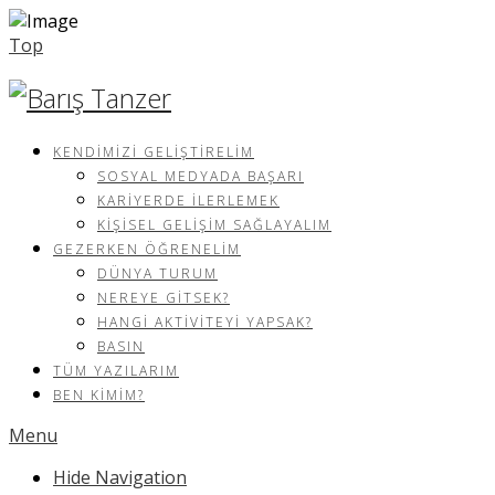
Top
KENDIMIZI GELIŞTIRELIM
SOSYAL MEDYADA BAŞARI
KARIYERDE İLERLEMEK
KIŞISEL GELIŞIM SAĞLAYALIM
GEZERKEN ÖĞRENELIM
DÜNYA TURUM
NEREYE GITSEK?
HANGI AKTIVITEYI YAPSAK?
BASIN
TÜM YAZILARIM
BEN KIMIM?
Menu
Hide Navigation