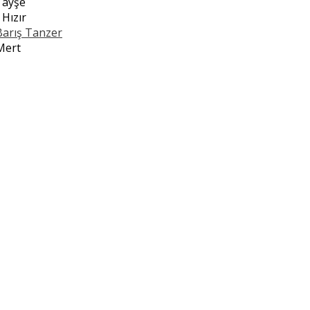
n
ayşe
n
Hızır
Barış Tanzer
Mert