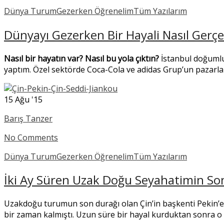
Dünya Turum
Gezerken Öğrenelim
Tüm Yazılarım
Dünyayı Gezerken Bir Hayali Nasıl Gerçe
Nasıl bir hayatın var? Nasıl bu yola çıktın?
İstanbul doğumlu
yaptım. Özel sektörde Coca-Cola ve adidas Grup’un pazar
15
Ağu '15
Barış Tanzer
No Comments
Dünya Turum
Gezerken Öğrenelim
Tüm Yazılarım
İki Ay Süren Uzak Doğu Seyahatimin So
Uzakdoğu turumun son durağı olan Çin’in başkenti Pekin’e Ş
bir zaman kalmıştı. Uzun süre bir hayal kurduktan sonra 