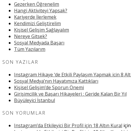
Gezerken Öğrenelim
Hangi Aktiviteyi Yapsak?
Kariyerde İlerlemek
Kendimizi Geliştirelim
Kişisel Gelişim Sağlayalım
Nereye Gitsek?
Sosyal Medyada Başarı
Tüm Yazılarım
SON YAZILAR
Instagram Hikaye ‘de Etkili Paylaşım Yapmak icin 8 Alt
Sosyal Medya’nın Hayatımıza Kattıkları
Kişisel Gelişim’de Sporun Önemi
Girişimcilik ve Başarı Hikayeleri : Geride Kalan Bir Yıl
Büyüleyici İstanbul
SON YORUMLAR
Instagram’da Etkileyici Bir Profil için 18 Altın Kural
içi