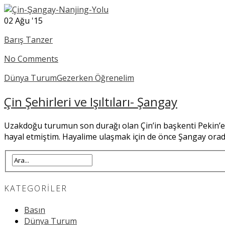
02
Ağu '15
Barış Tanzer
No Comments
Dünya Turum
Gezerken Öğrenelim
Çin Şehirleri ve Işıltıları- Şangay
Uzakdoğu turumun son durağı olan Çin’in başkenti Pekin’e 
hayal etmiştim. Hayalime ulaşmak için de önce Şangay ora
KATEGORILER
Basın
Dünya Turum