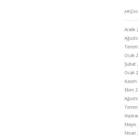
ARŞIV
Aralık
Ağust
Temmu
Ocak 
Şubat 
Ocak 
Kasım
Ekim 
Ağust
Temmu
Hazira
Mayıs
Nisan 