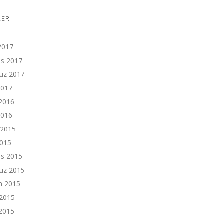
LER
 2017
os 2017
z 2017
2017
2016
2016
 2015
2015
os 2015
z 2015
n 2015
 2015
2015