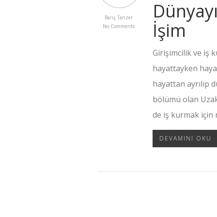
Dünyayı
Barış Tanzer
İşim
No Comments
Girişimcilik ve iş
hayattayken hayal
hayattan ayrılıp 
bölümü olan Uzak
de iş kurmak için
DEVAMINI OKU