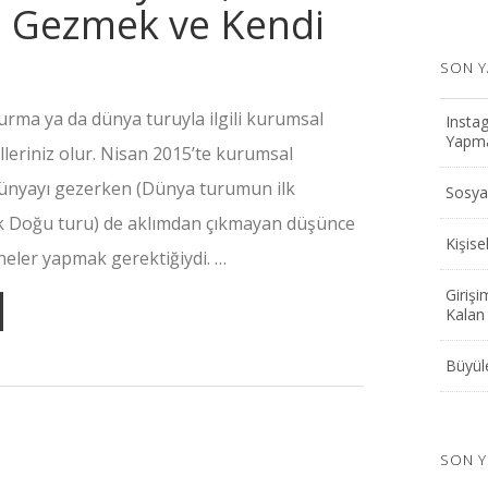
 Gezmek ve Kendi
SON Y
 kurma ya da dünya turuyla ilgili kurumsal
Instag
Yapmak
leriniz olur. Nisan 2015’te kurumsal
dünyayı gezerken (Dünya turumun ilk
Sosyal
 Doğu turu) de aklımdan çıkmayan düşünce
Kişis
 neler yapmak gerektiğiydi. …
Girişi
Kalan 
Büyüle
SON 