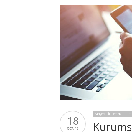
Kariyerde İlerlemek
Tüm 
18
Kurumsa
OCA '16