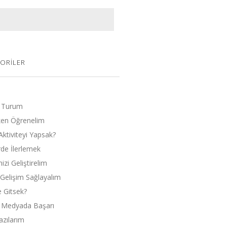
ORILER
 Turum
en Öğrenelim
Aktiviteyi Yapsak?
rde İlerlemek
zi Geliştirelim
l Gelişim Sağlayalım
 Gitsek?
 Medyada Başarı
zılarım