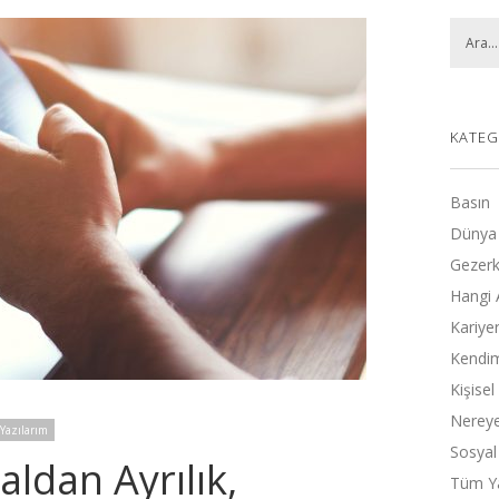
KATEG
Basın
Dünya
Gezerk
Hangi 
Kariye
Kendimi
Kişise
Nereye
Yazılarım
Sosyal
ldan Ayrılık,
Tüm Ya