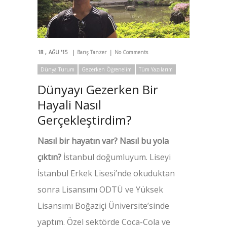
18
AĞU '15
Barış Tanzer
No Comments
Dünya Turum
Gezerken Öğrenelim
Tüm Yazılarım
Dünyayı Gezerken Bir
Hayali Nasıl
Gerçekleştirdim?
Nasıl bir hayatın var? Nasıl bu yola
çıktın?
İstanbul doğumluyum. Liseyi
İstanbul Erkek Lisesi’nde okuduktan
sonra Lisansımı ODTÜ ve Yüksek
Lisansımı Boğaziçi Üniversite’sinde
yaptım. Özel sektörde Coca-Cola ve