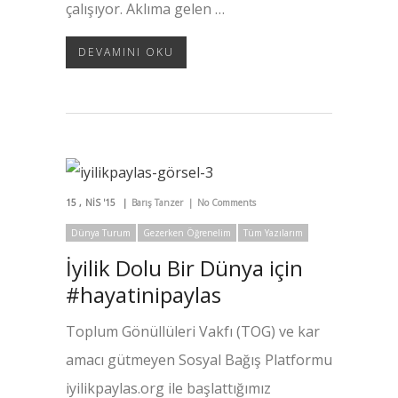
çalışıyor. Aklıma gelen …
DEVAMINI OKU
15
NIS '15
Barış Tanzer
No Comments
Dünya Turum
Gezerken Öğrenelim
Tüm Yazılarım
İyilik Dolu Bir Dünya için
#hayatinipaylas
Toplum Gönüllüleri Vakfı (TOG) ve kar
amacı gütmeyen Sosyal Bağış Platformu
iyilikpaylas.org ile başlattığımız