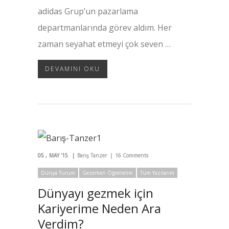
adidas Grup’un pazarlama
departmanlarında görev aldım. Her
zaman seyahat etmeyi çok seven …
DEVAMINI OKU
05
MAY '15
Barış Tanzer
16 Comments
Dünya Turum
Gezerken Öğrenelim
Tüm Yazılarım
Dünyayı gezmek için
Kariyerime Neden Ara
Verdim?