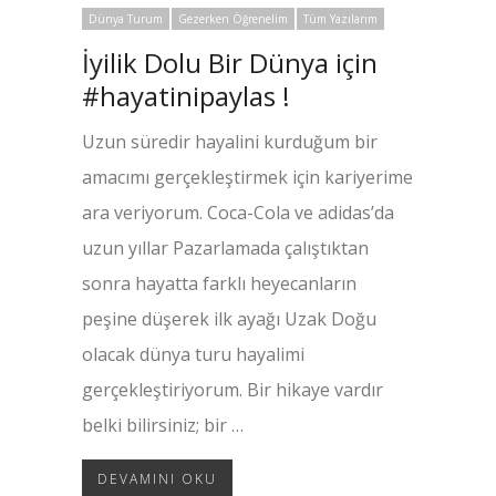
Dünya Turum
Gezerken Öğrenelim
Tüm Yazılarım
İyilik Dolu Bir Dünya için
#hayatinipaylas !
Uzun süredir hayalini kurduğum bir
amacımı gerçekleştirmek için kariyerime
ara veriyorum. Coca-Cola ve adidas’da
uzun yıllar Pazarlamada çalıştıktan
sonra hayatta farklı heyecanların
peşine düşerek ilk ayağı Uzak Doğu
olacak dünya turu hayalimi
gerçekleştiriyorum. Bir hikaye vardır
belki bilirsiniz; bir …
DEVAMINI OKU