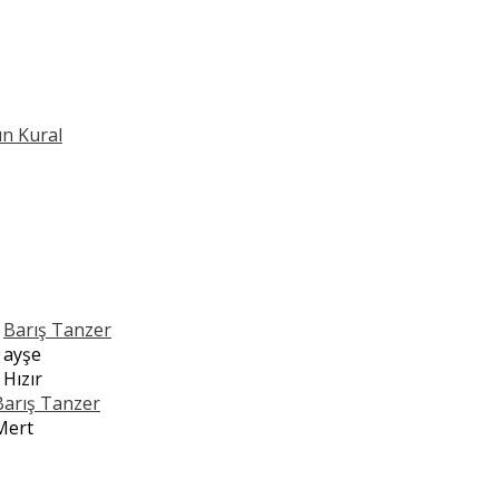
ın Kural
n
Barış Tanzer
n
ayşe
n
Hızır
Barış Tanzer
Mert