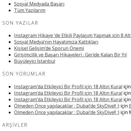
Sosyal Medyada Başarı
Tüm Yazılarım
SON YAZILAR
Instagram Hikaye ‘de Etkili Paylaşım Yapmak icin 8 Alt
Sosyal Medya’nın Hayatımıza Kattıkları
Kişisel Gelişim’de Sporun Önemi
Girişimcilik ve Başarı Hikayeleri : Geride Kalan Bir Yıl
Büyüleyici İstanbul
SON YORUMLAR
Instagram’da Etkileyici Bir Profil için 18 Altın Kural
içi
Instagram’da Etkileyici Bir Profil için 18 Altın Kural
içi
Instagram’da Etkileyici Bir Profil için 18 Altın Kural
içi
Ölmeden Önce yapılacaklar : Dubai’de SkyDive!! :)
için
Ölmeden Önce yapılacaklar : Dubai’de SkyDive!! :)
için
ARŞIVLER