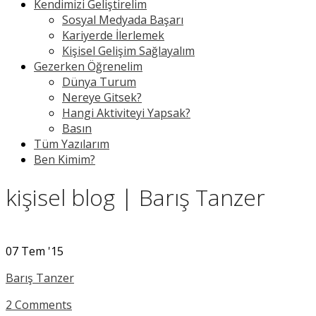
Kendimizi Geliştirelim
Sosyal Medyada Başarı
Kariyerde İlerlemek
Kişisel Gelişim Sağlayalım
Gezerken Öğrenelim
Dünya Turum
Nereye Gitsek?
Hangi Aktiviteyi Yapsak?
Basın
Tüm Yazılarım
Ben Kimim?
kişisel blog | Barış Tanzer
07
Tem '15
Barış Tanzer
2 Comments