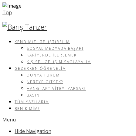
Top
KENDIMIZI GELIŞTIRELIM
SOSYAL MEDYADA BAŞARI
KARIYERDE İLERLEMEK
KIŞISEL GELIŞIM SAĞLAYALIM
GEZERKEN ÖĞRENELIM
DÜNYA TURUM
NEREYE GITSEK?
HANGI AKTIVITEYI YAPSAK?
BASIN
TÜM YAZILARIM
BEN KIMIM?
Menu
Hide Navigation