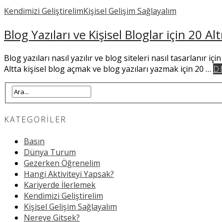
Kendimizi Geliştirelim
Kişisel Gelişim Sağlayalım
Blog Yazıları ve Kişisel Bloglar için 20 Al
Blog yazıları nasıl yazılır ve blog siteleri nasıl tasarlanır i
Altta kişisel blog açmak ve blog yazıları yazmak için 20 …
D
KATEGORILER
Basın
Dünya Turum
Gezerken Öğrenelim
Hangi Aktiviteyi Yapsak?
Kariyerde İlerlemek
Kendimizi Geliştirelim
Kişisel Gelişim Sağlayalım
Nereye Gitsek?