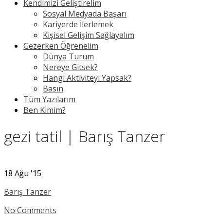
Kendimizi Geliştirelim
Sosyal Medyada Başarı
Kariyerde İlerlemek
Kişisel Gelişim Sağlayalım
Gezerken Öğrenelim
Dünya Turum
Nereye Gitsek?
Hangi Aktiviteyi Yapsak?
Basın
Tüm Yazılarım
Ben Kimim?
gezi tatil | Barış Tanzer
18
Ağu '15
Barış Tanzer
No Comments