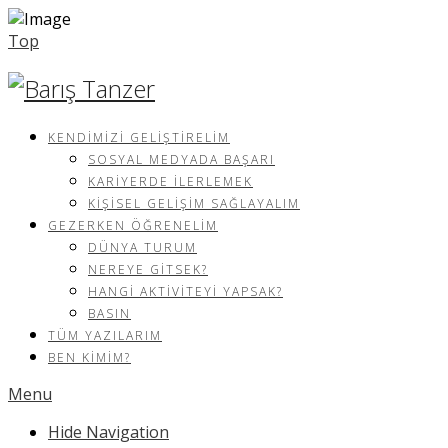
Top
KENDIMIZI GELIŞTIRELIM
SOSYAL MEDYADA BAŞARI
KARIYERDE İLERLEMEK
KIŞISEL GELIŞIM SAĞLAYALIM
GEZERKEN ÖĞRENELIM
DÜNYA TURUM
NEREYE GITSEK?
HANGI AKTIVITEYI YAPSAK?
BASIN
TÜM YAZILARIM
BEN KIMIM?
Menu
Hide Navigation