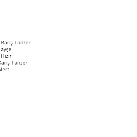
n
Barış Tanzer
n
ayşe
n
Hızır
Barış Tanzer
Mert