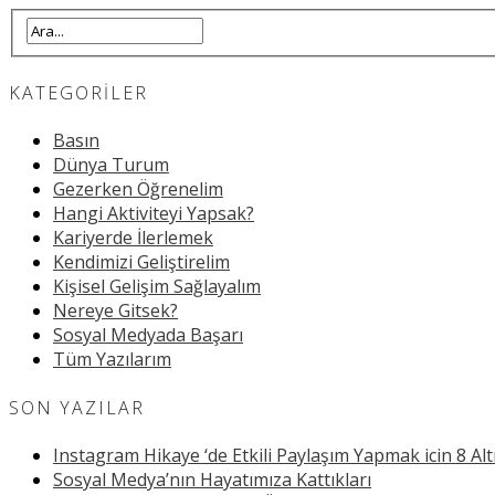
KATEGORILER
Basın
Dünya Turum
Gezerken Öğrenelim
Hangi Aktiviteyi Yapsak?
Kariyerde İlerlemek
Kendimizi Geliştirelim
Kişisel Gelişim Sağlayalım
Nereye Gitsek?
Sosyal Medyada Başarı
Tüm Yazılarım
SON YAZILAR
Instagram Hikaye ‘de Etkili Paylaşım Yapmak icin 8 Alt
Sosyal Medya’nın Hayatımıza Kattıkları