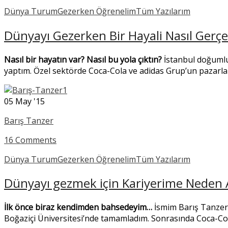
Dünya Turum
Gezerken Öğrenelim
Tüm Yazılarım
Dünyayı Gezerken Bir Hayali Nasıl Gerçe
Nasıl bir hayatın var? Nasıl bu yola çıktın?
İstanbul doğumlu
yaptım. Özel sektörde Coca-Cola ve adidas Grup’un pazar
05
May '15
Barış Tanzer
16 Comments
Dünya Turum
Gezerken Öğrenelim
Tüm Yazılarım
Dünyayı gezmek için Kariyerime Neden 
İlk önce biraz kendimden bahsedeyim…
İsmim Barış Tanzer.
Boğaziçi Üniversitesi’nde tamamladım. Sonrasında Coca-Cola