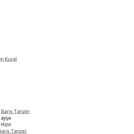
ın Kural
n
Barış Tanzer
n
ayşe
n
Hızır
Barış Tanzer