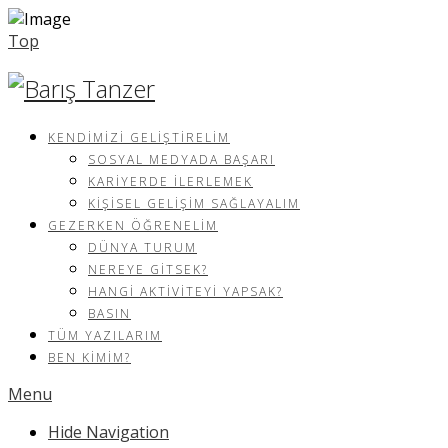
Top
KENDIMIZI GELIŞTIRELIM
SOSYAL MEDYADA BAŞARI
KARIYERDE İLERLEMEK
KIŞISEL GELIŞIM SAĞLAYALIM
GEZERKEN ÖĞRENELIM
DÜNYA TURUM
NEREYE GITSEK?
HANGI AKTIVITEYI YAPSAK?
BASIN
TÜM YAZILARIM
BEN KIMIM?
Menu
Hide Navigation