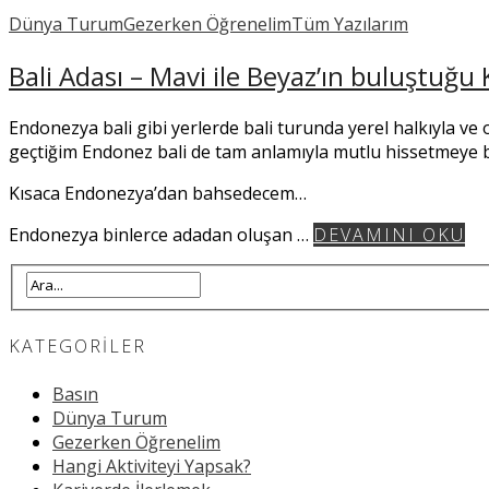
Dünya Turum
Gezerken Öğrenelim
Tüm Yazılarım
Bali Adası – Mavi ile Beyaz’ın buluştuğu
Endonezya bali gibi yerlerde bali turunda yerel halkıyla ve 
geçtiğim Endonez bali de tam anlamıyla mutlu hissetmeye b
Kısaca Endonezya’dan bahsedecem…
Endonezya binlerce adadan oluşan …
DEVAMINI OKU
KATEGORILER
Basın
Dünya Turum
Gezerken Öğrenelim
Hangi Aktiviteyi Yapsak?