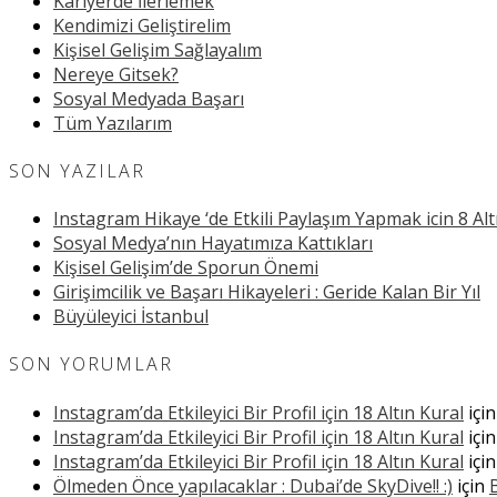
Kariyerde İlerlemek
Kendimizi Geliştirelim
Kişisel Gelişim Sağlayalım
Nereye Gitsek?
Sosyal Medyada Başarı
Tüm Yazılarım
SON YAZILAR
Instagram Hikaye ‘de Etkili Paylaşım Yapmak icin 8 Alt
Sosyal Medya’nın Hayatımıza Kattıkları
Kişisel Gelişim’de Sporun Önemi
Girişimcilik ve Başarı Hikayeleri : Geride Kalan Bir Yıl
Büyüleyici İstanbul
SON YORUMLAR
Instagram’da Etkileyici Bir Profil için 18 Altın Kural
içi
Instagram’da Etkileyici Bir Profil için 18 Altın Kural
içi
Instagram’da Etkileyici Bir Profil için 18 Altın Kural
içi
Ölmeden Önce yapılacaklar : Dubai’de SkyDive!! :)
için