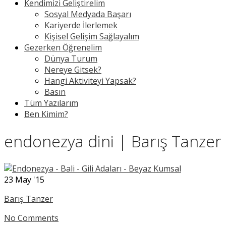
Kendimizi Geliştirelim
Sosyal Medyada Başarı
Kariyerde İlerlemek
Kişisel Gelişim Sağlayalım
Gezerken Öğrenelim
Dünya Turum
Nereye Gitsek?
Hangi Aktiviteyi Yapsak?
Basın
Tüm Yazılarım
Ben Kimim?
endonezya dini | Barış Tanzer
23
May '15
Barış Tanzer
No Comments