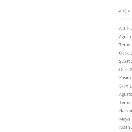
ARŞIV
Aralık
Ağust
Temmu
Ocak 
Şubat 
Ocak 
Kasım
Ekim 
Ağust
Temmu
Hazira
Mayıs
Nisan 