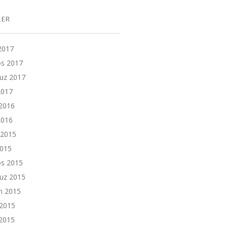
LER
 2017
os 2017
z 2017
2017
2016
2016
 2015
2015
os 2015
z 2015
n 2015
 2015
2015