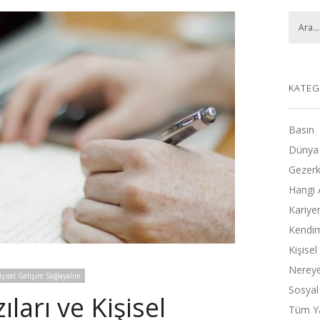
KATEG
Basın
Dünya
Gezerk
Hangi 
Kariye
Kendimi
Kişise
Nereye
işisel Gelişim Sağlayalım
Sosyal
ıları ve Kişisel
Tüm Ya