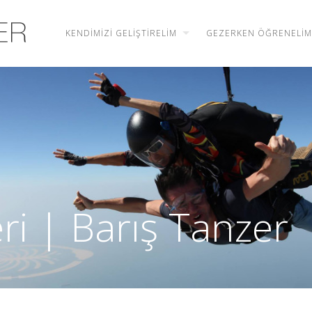
KENDIMIZI GELIŞTIRELIM
GEZERKEN ÖĞRENELIM
eri | Barış Tanzer