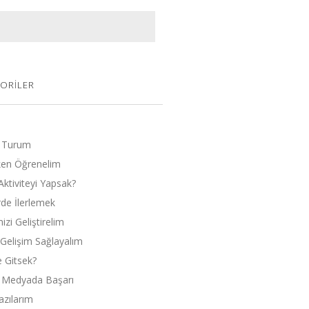
ORILER
 Turum
en Öğrenelim
Aktiviteyi Yapsak?
rde İlerlemek
zi Geliştirelim
l Gelişim Sağlayalım
 Gitsek?
 Medyada Başarı
zılarım