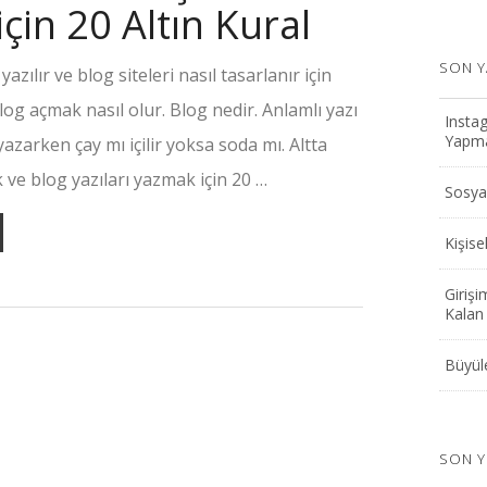
için 20 Altın Kural
SON Y
yazılır ve blog siteleri nasıl tasarlanır için
log açmak nasıl olur. Blog nedir. Anlamlı yazı
Instag
Yapmak
 yazarken çay mı içilir yoksa soda mı. Altta
 ve blog yazıları yazmak için 20 …
Sosyal
Kişis
Girişi
Kalan 
Büyüle
SON 