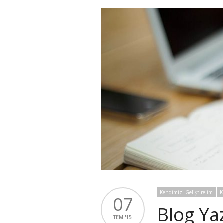
Kendimizi Geliştirelim
K
07
Blog Yaz
TEM '15