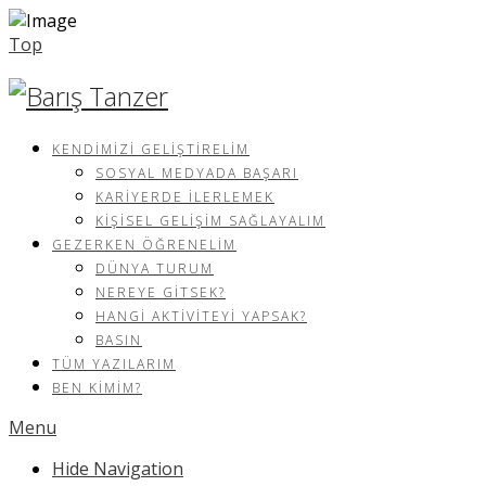
Top
KENDIMIZI GELIŞTIRELIM
SOSYAL MEDYADA BAŞARI
KARIYERDE İLERLEMEK
KIŞISEL GELIŞIM SAĞLAYALIM
GEZERKEN ÖĞRENELIM
DÜNYA TURUM
NEREYE GITSEK?
HANGI AKTIVITEYI YAPSAK?
BASIN
TÜM YAZILARIM
BEN KIMIM?
Menu
Hide Navigation