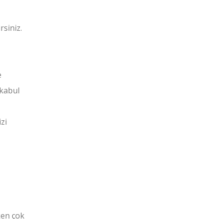
rsiniz.
e
 kabul
izi
ken çok