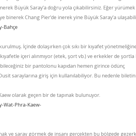
önerek Büyük Saray’a doğru yola çıkabilirsiniz. Eğer yürümek
ye binerek Chang Pier’de inerek yine Büyük Saray’a ulaşabili
urulmuş. İçinde dolaşırken çok sıkı bir kıyafet yönetmeliğin
ıyafetle içeri alınmıyor (etek, şort vb.) ve erkekler de şortla
yebileceğiniz bir pantolonu kapıdan hemen girince ödünç
Dusit saraylarına giriş için kullanılabiliyor. Bu nedenle biletin
Kaew olarak geçen bir de tapınak bulunuyor.
nak ve saray görmek de insanı gerçekten bu bölgede gezer