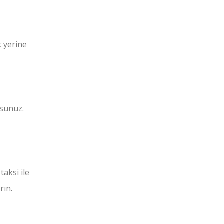
k yerine
rsunuz.
aksi ile
rın.