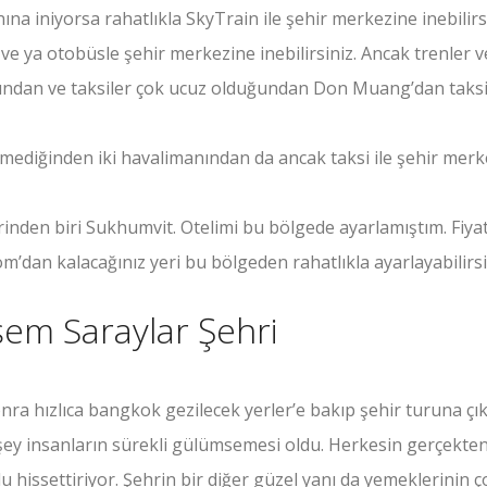
a iniyorsa rahatlıkla SkyTrain ile şehir merkezine inebilirs
e ya otobüsle şehir merkezine inebilirsiniz. Ancak trenler v
ndan ve taksiler çok ucuz olduğundan Don Muang’dan taksi 
lemediğinden iki havalimanından da ancak taksi ile şehir mer
erinden biri Sukhumvit. Otelimi bu bölgede ayarlamıştım. Fiyat
’dan kalacağınız yeri bu bölgeden rahatlıkla ayarlayabilirsi
em Saraylar Şehri
nra hızlıca bangkok gezilecek yerler’e bakıp şehir turuna çık
 şey insanların sürekli gülümsemesi oldu. Herkesin gerçekte
hissettiriyor. Şehrin bir diğer güzel yanı da yemeklerinin ç