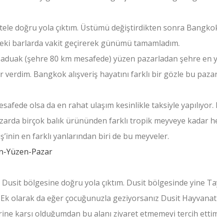
otele doğru yola çıktım. Üstümü değiştirdikten sonra Bangko
teki barlarda vakit geçirerek günümü tamamladım.
aduak (şehre 80 km mesafede) yüzen pazarladan şehre en 
 verdim. Bangkok alışveriş hayatını farklı bir gözle bu paza
esafede olsa da en rahat ulaşım kesinlikle taksiyle yapılıyor.
zarda birçok balık ürününden farklı tropik meyveye kadar he
ş’inin en farklı yanlarından biri de bu meyveler.
e Dusit bölgesine doğru yola çıktım. Dusit bölgesinde yine T
. Ek olarak da eğer çocuğunuzla geziyorsanız Dusit Hayvanat
ine karşı olduğumdan bu alanı ziyaret etmemeyi tercih ettim