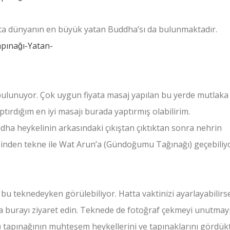
akta dünyanın en büyük yatan Buddha’sı da bulunmaktadır.
 bulunuyor. Çok uygun fiyata masaj yapılan bu yerde mutlaka
tırdığım en iyi masajı burada yaptırmış olabilirim.
ha heykelinin arkasındaki çıkıştan çıktıktan sonra nehrin
sinden tekne ile Wat Arun’a (Gündoğumu Tağınağı) geçebiliy
u teknedeyken görülebiliyor. Hatta vaktinizi ayarlayabilirs
burayı ziyaret edin. Teknede de fotoğraf çekmeyi unutmayı
tapınağının muhteşem heykellerini ve tapınaklarını gördük