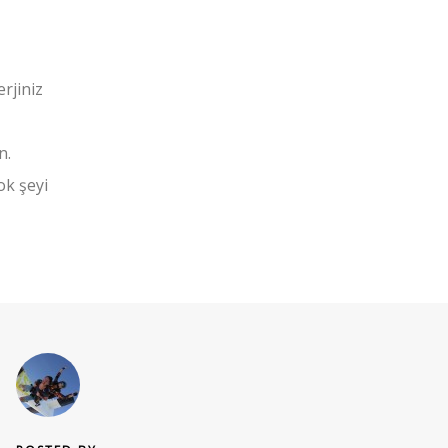
rjiniz
n.
ok şeyi