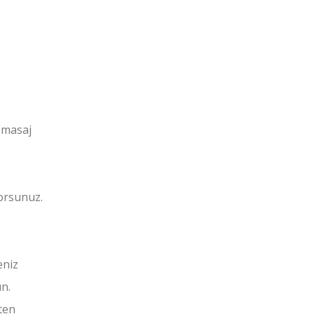
 masaj
orsunuz.
eniz
n.
ten