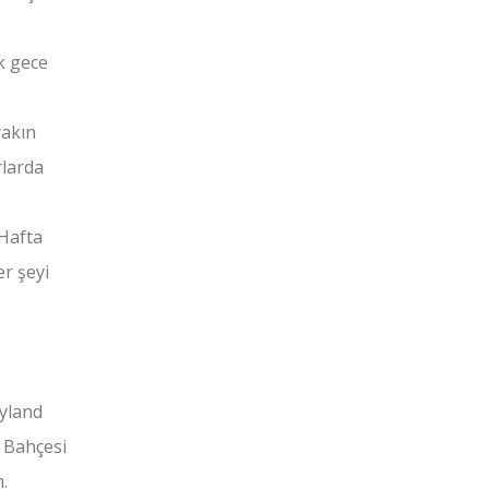
k gece
yakın
rlarda
 Hafta
r şeyi
ayland
 Bahçesi
.