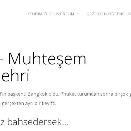
KENDIMIZI GELIŞTIRELIM
GEZERKEN ÖĞRENELIM
– Muhteşem
Şehri
nd’ın başkenti Bangkok oldu. Phuket turumdan sonra birçok g
erçekten ayrı bir keyifti.
az bahsedersek…