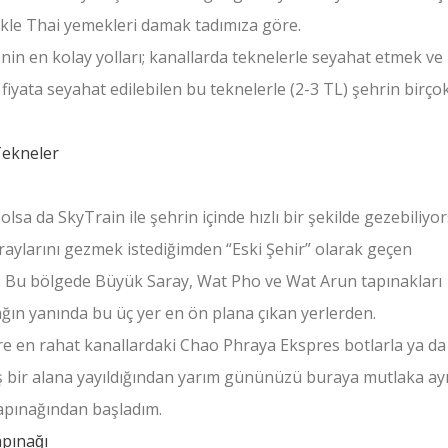
likle Thai yemekleri damak tadımıza göre.
in en kolay yolları; kanallarda teknelerle seyahat etmek ve
iyata seyahat edilebilen bu teknelerle (2-3 TL) şehrin birço
lsa da SkyTrain ile şehrin içinde hızlı bir şekilde gezebiliyo
araylarını gezmek istediğimden “Eski Şehir” olarak geçen
m. Bu bölgede Büyük Saray, Wat Pho ve Wat Arun tapınakları
ğın yanında bu üç yer en ön plana çıkan yerlerden.
re en rahat kanallardaki Chao Phraya Ekspres botlarla ya da t
iş bir alana yayıldığından yarım gününüzü buraya mutlaka ayı
apınağından başladım.