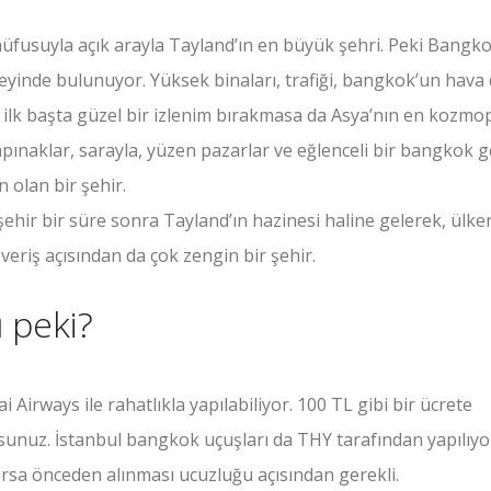
fusuyla açık arayla Tayland’ın en büyük şehri. Peki Bangk
yinde bulunuyor. Yüksek binaları, trafiği, bangkok’un hav
a ilk başta güzel bir izlenim bırakmasa da Asya’nın en kozmop
ınaklar, sarayla, yüzen pazarlar ve eğlenceli bir bangkok 
n olan bir şehir.
ehir bir süre sonra Tayland’ın hazinesi haline gelerek, ülke
eriş açısından da çok zengin bir şehir.
 peki?
Airways ile rahatlıkla yapılabiliyor. 100 TL gibi bir ücrete
unuz. İstanbul bangkok uçuşları da THY tarafından yapılıyo
ırsa önceden alınması ucuzluğu açısından gerekli.