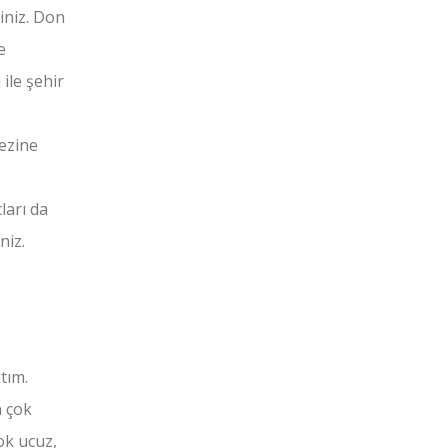
iniz. Don
e
ile şehir
kezine
ları da
niz.
tım.
n çok
ok ucuz,