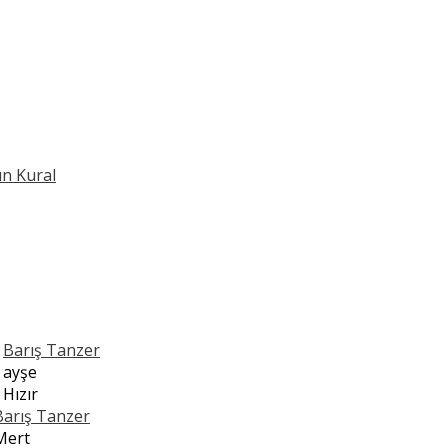
ın Kural
n
Barış Tanzer
n
ayşe
n
Hızır
Barış Tanzer
Mert