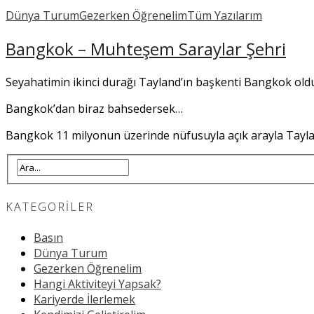
Dünya Turum
Gezerken Öğrenelim
Tüm Yazılarım
Bangkok – Muhteşem Saraylar Şehri
Seyahatimin ikinci durağı Tayland’ın başkenti Bangkok old
Bangkok’dan biraz bahsedersek…
Bangkok 11 milyonun üzerinde nüfusuyla açık arayla Tayl
KATEGORILER
Basın
Dünya Turum
Gezerken Öğrenelim
Hangi Aktiviteyi Yapsak?
Kariyerde İlerlemek