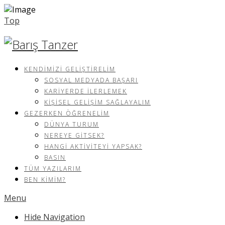
Top
KENDIMIZI GELIŞTIRELIM
SOSYAL MEDYADA BAŞARI
KARIYERDE İLERLEMEK
KIŞISEL GELIŞIM SAĞLAYALIM
GEZERKEN ÖĞRENELIM
DÜNYA TURUM
NEREYE GITSEK?
HANGI AKTIVITEYI YAPSAK?
BASIN
TÜM YAZILARIM
BEN KIMIM?
Menu
Hide Navigation