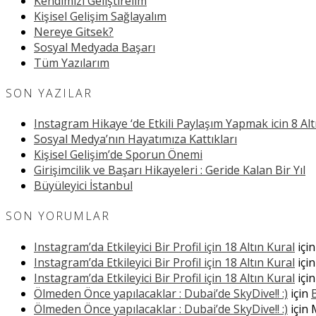
Kendimizi Geliştirelim
Kişisel Gelişim Sağlayalım
Nereye Gitsek?
Sosyal Medyada Başarı
Tüm Yazılarım
SON YAZILAR
Instagram Hikaye ‘de Etkili Paylaşım Yapmak icin 8 Alt
Sosyal Medya’nın Hayatımıza Kattıkları
Kişisel Gelişim’de Sporun Önemi
Girişimcilik ve Başarı Hikayeleri : Geride Kalan Bir Yıl
Büyüleyici İstanbul
SON YORUMLAR
Instagram’da Etkileyici Bir Profil için 18 Altın Kural
içi
Instagram’da Etkileyici Bir Profil için 18 Altın Kural
içi
Instagram’da Etkileyici Bir Profil için 18 Altın Kural
içi
Ölmeden Önce yapılacaklar : Dubai’de SkyDive!! :)
için
Ölmeden Önce yapılacaklar : Dubai’de SkyDive!! :)
için