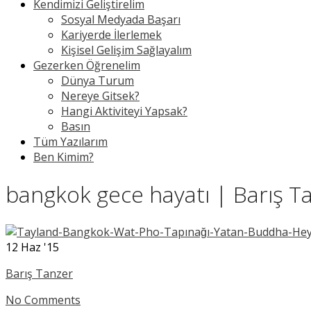
Kendimizi Geliştirelim
Sosyal Medyada Başarı
Kariyerde İlerlemek
Kişisel Gelişim Sağlayalım
Gezerken Öğrenelim
Dünya Turum
Nereye Gitsek?
Hangi Aktiviteyi Yapsak?
Basın
Tüm Yazılarım
Ben Kimim?
bangkok gece hayatı | Barış T
12
Haz '15
Barış Tanzer
No Comments