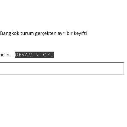
Bangkok turum gerçekten ayrı bir keyifti.
nd’ın …
DEVAMINI OKU