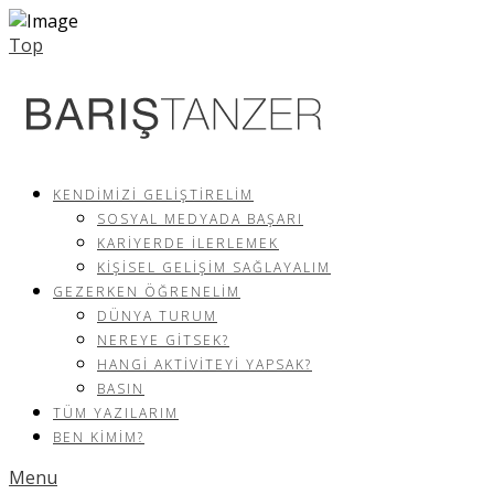
Top
KENDIMIZI GELIŞTIRELIM
SOSYAL MEDYADA BAŞARI
KARIYERDE İLERLEMEK
KIŞISEL GELIŞIM SAĞLAYALIM
GEZERKEN ÖĞRENELIM
DÜNYA TURUM
NEREYE GITSEK?
HANGI AKTIVITEYI YAPSAK?
BASIN
TÜM YAZILARIM
BEN KIMIM?
Menu