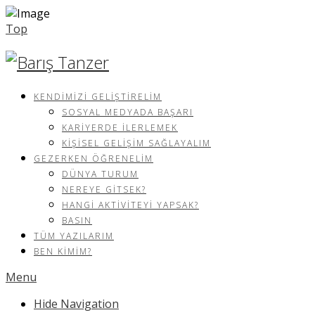
Top
KENDIMIZI GELIŞTIRELIM
SOSYAL MEDYADA BAŞARI
KARIYERDE İLERLEMEK
KIŞISEL GELIŞIM SAĞLAYALIM
GEZERKEN ÖĞRENELIM
DÜNYA TURUM
NEREYE GITSEK?
HANGI AKTIVITEYI YAPSAK?
BASIN
TÜM YAZILARIM
BEN KIMIM?
Menu
Hide Navigation