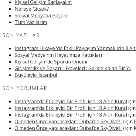
Kişisel Gelişim Sağlayalım
Nereye Gitsek?
Sosyal Medyada Başarı
Tüm Yazılarım
SON YAZILAR
Instagram Hikaye ‘de Etkili Paylaşım Yapmak icin 8 Alt
Sosyal Medya’nın Hayatımıza Kattıkları
Kişisel Gelişim’de Sporun Önemi
Girişimcilik ve Başarı Hikayeleri : Geride Kalan Bir Yıl
Büyüleyici İstanbul
SON YORUMLAR
Instagram’da Etkileyici Bir Profil için 18 Altın Kural
içi
Instagram’da Etkileyici Bir Profil için 18 Altın Kural
içi
Instagram’da Etkileyici Bir Profil için 18 Altın Kural
içi
Ölmeden Önce yapılacaklar : Dubai’de SkyDive!! :)
için
Ölmeden Önce yapılacaklar : Dubai’de SkyDive!! :)
için