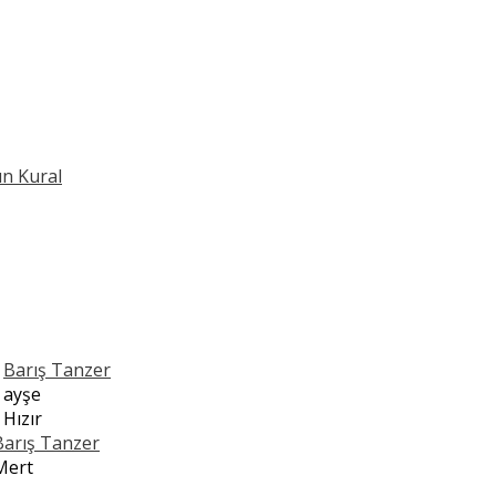
ın Kural
n
Barış Tanzer
n
ayşe
n
Hızır
Barış Tanzer
Mert