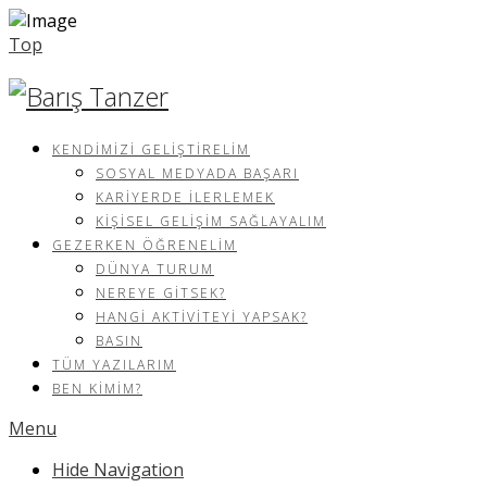
Top
KENDIMIZI GELIŞTIRELIM
SOSYAL MEDYADA BAŞARI
KARIYERDE İLERLEMEK
KIŞISEL GELIŞIM SAĞLAYALIM
GEZERKEN ÖĞRENELIM
DÜNYA TURUM
NEREYE GITSEK?
HANGI AKTIVITEYI YAPSAK?
BASIN
TÜM YAZILARIM
BEN KIMIM?
Menu
Hide Navigation