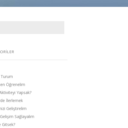
ORILER
 Turum
en Öğrenelim
Aktiviteyi Yapsak?
rde İlerlemek
zi Geliştirelim
l Gelişim Sağlayalım
 Gitsek?