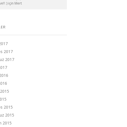
e!! :)
için
Mert
LER
 2017
os 2017
z 2017
2017
2016
2016
 2015
2015
os 2015
z 2015
n 2015