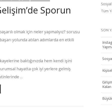
Sosyal
 Gelişim’de Sporun
Tüm Ya
SON Y
e başarılı olmak için neler yapmalıyız? sorusu
başarı yolunda atılan adımlarda en etkili
Instag
Yapmak
Sosyal
ikayelerine baktığınızda hem kendi işini
rumsal hayatta çok iyi yerlere gelmiş
Kişis
utinlerinde …
Girişi
Kalan 
Büyüle