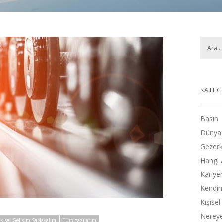
KATEG
Basın
Dünya
Gezerk
Hangi 
Kariye
Kendimi
Kişise
Nereye
işisel Gelişim Sağlayalım
Tüm Yazılarım