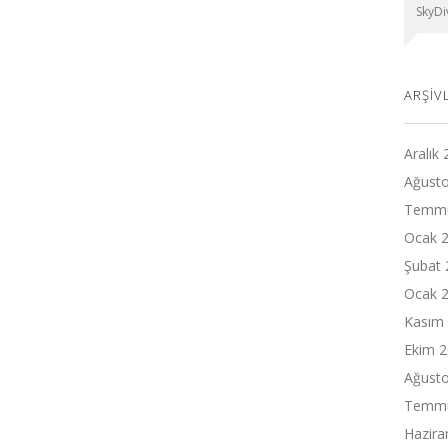
SkyDiv
ARŞIV
Aralık
Ağust
Temmu
Ocak 
Şubat 
Ocak 
Kasım
Ekim 
Ağust
Temmu
Hazira