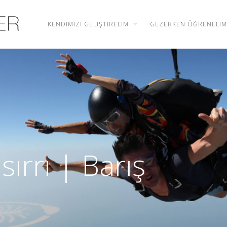
KENDIMIZI GELIŞTIRELIM
GEZERKEN ÖĞRENELIM
sırrı | Barış