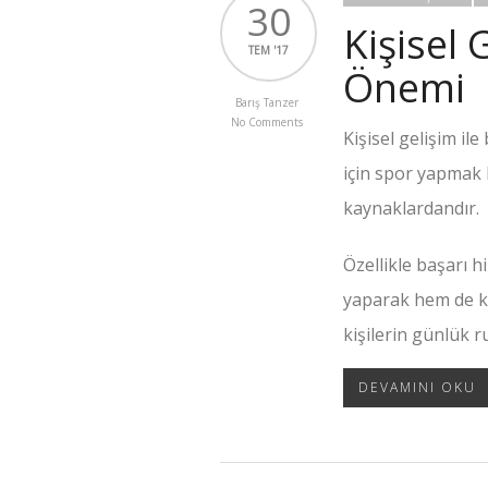
30
Kişisel
TEM '17
Önemi
Barış Tanzer
No Comments
Kişisel gelişim il
için spor yapmak 
kaynaklardandır.
Özellikle başarı h
yaparak hem de ku
kişilerin günlük r
DEVAMINI OKU