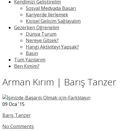
Kendimizi Geliştirelim
Sosyal Medyada Başarı
Kariyerde İlerlemek
Kişisel Gelişim Sağlayalım
Gezerken Öğrenelim
Dünya Turum
Nereye Gitsek?
Hangi Aktiviteyi Yapsak?
Basın
Tüm Yazılarım
Ben Kimim?
Arman Kırım | Barış Tanzer
09
Oca '15
Barış Tanzer
No Comments