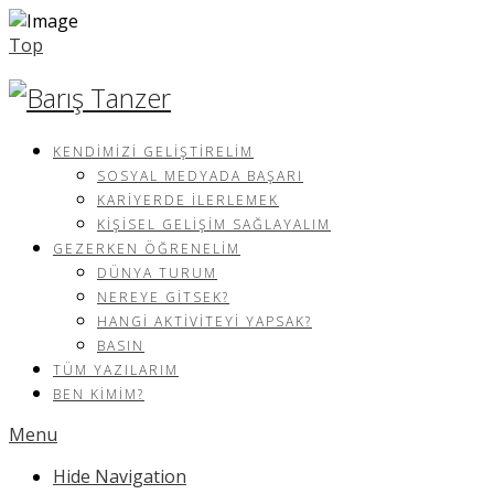
Top
KENDIMIZI GELIŞTIRELIM
SOSYAL MEDYADA BAŞARI
KARIYERDE İLERLEMEK
KIŞISEL GELIŞIM SAĞLAYALIM
GEZERKEN ÖĞRENELIM
DÜNYA TURUM
NEREYE GITSEK?
HANGI AKTIVITEYI YAPSAK?
BASIN
TÜM YAZILARIM
BEN KIMIM?
Menu
Hide Navigation