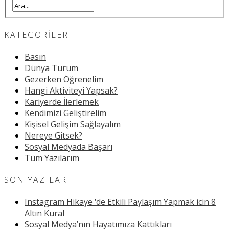
KATEGORILER
Basın
Dünya Turum
Gezerken Öğrenelim
Hangi Aktiviteyi Yapsak?
Kariyerde İlerlemek
Kendimizi Geliştirelim
Kişisel Gelişim Sağlayalım
Nereye Gitsek?
Sosyal Medyada Başarı
Tüm Yazılarım
SON YAZILAR
Instagram Hikaye ‘de Etkili Paylaşım Yapmak icin 8
Altın Kural
Sosyal Medya’nın Hayatımıza Kattıkları