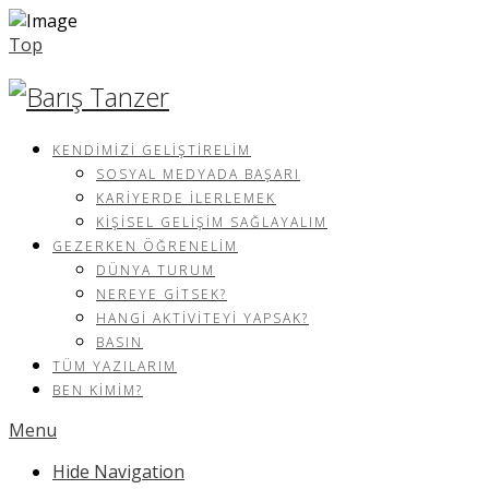
Top
KENDIMIZI GELIŞTIRELIM
SOSYAL MEDYADA BAŞARI
KARIYERDE İLERLEMEK
KIŞISEL GELIŞIM SAĞLAYALIM
GEZERKEN ÖĞRENELIM
DÜNYA TURUM
NEREYE GITSEK?
HANGI AKTIVITEYI YAPSAK?
BASIN
TÜM YAZILARIM
BEN KIMIM?
Menu
Hide Navigation