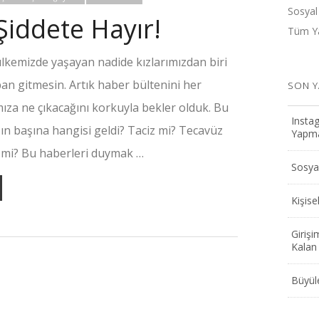
Sosyal
Şiddete Hayır!
Tüm Ya
lkemizde yaşayan nadide kızlarımızdan biri
an gitmesin. Artık haber bültenini her
SON Y
mıza ne çıkacağını korkuyla bekler olduk. Bu
Instag
zın başına hangisi geldi? Taciz mi? Tecavüz
Yapmak
 mi? Bu haberleri duymak …
Sosyal
Kişis
Girişi
Kalan 
Büyüle