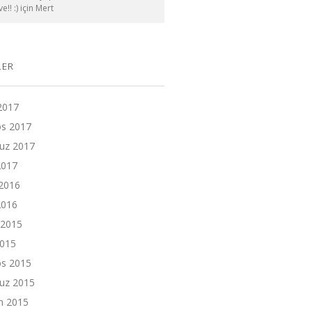
e!! :)
için
Mert
LER
 2017
os 2017
z 2017
2017
2016
2016
 2015
2015
os 2015
z 2015
n 2015