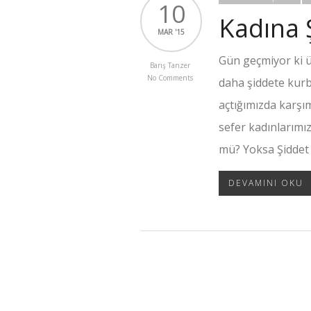
10
Kadına 
MAR '15
Gün geçmiyor ki ü
Barış Tanzer
No Comments
daha şiddete kurb
açtığımızda karşı
sefer kadınlarımı
mü? Yoksa Şiddet
DEVAMINI OKU