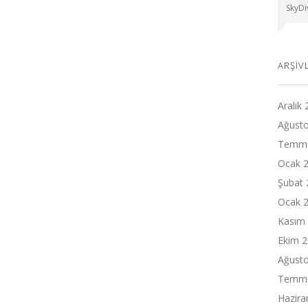
SkyDiv
ARŞIV
Aralık
Ağust
Temmu
Ocak 
Şubat 
Ocak 
Kasım
Ekim 
Ağust
Temmu
Hazira