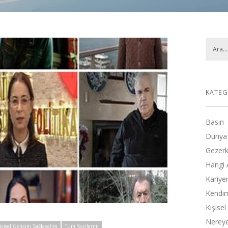
KATEG
Basın
Dünya
Gezerk
Hangi 
Kariye
Kendimi
Kişise
Nereye
işisel Gelişim Sağlayalım
Tüm Yazılarım