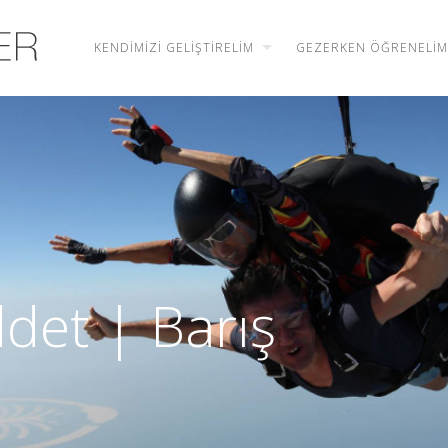
KENDIMIZI GELIŞTIRELIM
GEZERKEN ÖĞRENELIM
ddet | Barış