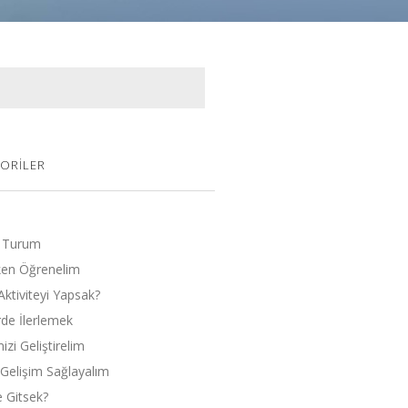
ORILER
 Turum
en Öğrenelim
Aktiviteyi Yapsak?
rde İlerlemek
zi Geliştirelim
l Gelişim Sağlayalım
 Gitsek?