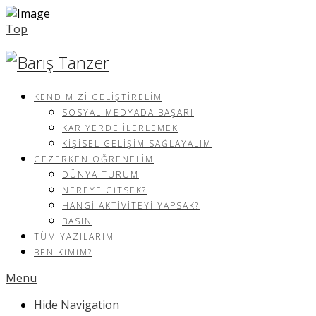
Top
KENDIMIZI GELIŞTIRELIM
SOSYAL MEDYADA BAŞARI
KARIYERDE İLERLEMEK
KIŞISEL GELIŞIM SAĞLAYALIM
GEZERKEN ÖĞRENELIM
DÜNYA TURUM
NEREYE GITSEK?
HANGI AKTIVITEYI YAPSAK?
BASIN
TÜM YAZILARIM
BEN KIMIM?
Menu
Hide Navigation