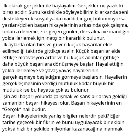
İlk olarak gerçekler ile başlayalım. Gerçekler ne yazık ki
biraz acıdır. Şunu kesinlikle söyleyebilirim ki arkanda seni
destekleyecek sosyal ya da maddi bir güç bulunmuyorsa
yazılan/çizilen başarı hikayelerinin arkasında çok çalışma,
onlarca deneme, zor geçen günler, ders alma ve inandığın
yolda ilerlemek için inatçı bir kararlılık bulunur.
İlk aylarda olan hırs ve güven küçük başarılar elde
edilmediği taktirde gittikçe azalır. Küçük başarılar elde
ettikçe motivasyon artar ve bu küçük adımlar gittikçe
daha büyük başarılara dönüşmeye başlar. Hayal ettiğin
yolda ilerlemeye ve yavaş yavaş hayallerinin
gerçekleşmeye başladığını görmeye başlarsın. Hayallerin
gerçekleşmesinin verdiği mutluluk kadar büyük bir
mutluluk ise bu hayatta çok az bulunur.
İşin aslı başarı yolunda çalışmak ve şans bir araya geldiği
zaman bir başarı hikayesi olur. Başarı hikayelerinin en
“Gerçek” hali budur.
Başarı hikayelerinde yanlış bilgiler nelerdir peki? Eğer
tarihe geçecek bir fikrin ve bunu uygulayacak bir ekibin
yoksa hızlı bir şekilde milyonlar kazanacağına inanmak