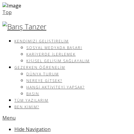
Top
KENDIMIZI GELIŞTIRELIM
SOSYAL MEDYADA BAŞARI
KARIYERDE İLERLEMEK
KIŞISEL GELIŞIM SAĞLAYALIM
GEZERKEN ÖĞRENELIM
DÜNYA TURUM
NEREYE GITSEK?
HANGI AKTIVITEYI YAPSAK?
BASIN
TÜM YAZILARIM
BEN KIMIM?
Menu
Hide Navigation