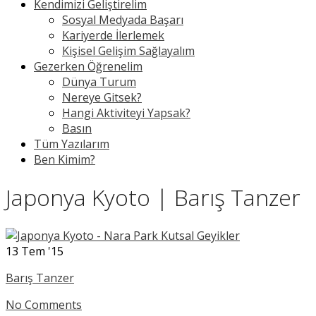
Kendimizi Geliştirelim
Sosyal Medyada Başarı
Kariyerde İlerlemek
Kişisel Gelişim Sağlayalım
Gezerken Öğrenelim
Dünya Turum
Nereye Gitsek?
Hangi Aktiviteyi Yapsak?
Basın
Tüm Yazılarım
Ben Kimim?
Japonya Kyoto | Barış Tanzer
13
Tem '15
Barış Tanzer
No Comments