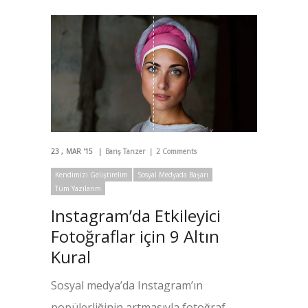
23
MAR '15
Barış Tanzer
2 Comments
Kendimizi Geliştirelim
Sosyal Medyada Başarı
Tüm Yazılarım
Instagram’da Etkileyici
Fotoğraflar için 9 Altın
Kural
Sosyal medya’da Instagram’ın
popülerliğinin artmasıyla fotoğraf