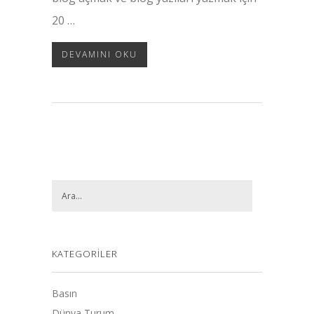
20 …
DEVAMINI OKU
KATEGORILER
Basın
Dünya Turum