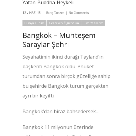
12
HAZ '15
Barış Tanzer
No Comments
Dünya Turum
Gezerken Öğrenelim
Tüm Yazılarım
Bangkok – Muhteşem
Saraylar Şehri
Seyahatimin ikinci durağı Tayland’ın
başkenti Bangkok oldu. Phuket
turumdan sonra birçok güzelliğe sahip
bu şehirde Bangkok turum gerçekten
ayrı bir keyifti.
Bangkok’dan biraz bahsedersek…
Bangkok 11 milyonun üzerinde