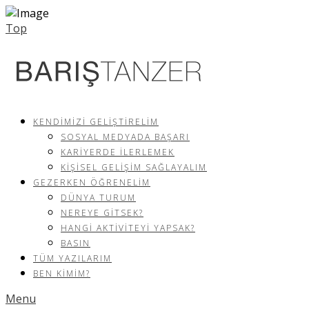
Top
KENDIMIZI GELIŞTIRELIM
SOSYAL MEDYADA BAŞARI
KARIYERDE İLERLEMEK
KIŞISEL GELIŞIM SAĞLAYALIM
GEZERKEN ÖĞRENELIM
DÜNYA TURUM
NEREYE GITSEK?
HANGI AKTIVITEYI YAPSAK?
BASIN
TÜM YAZILARIM
BEN KIMIM?
Menu