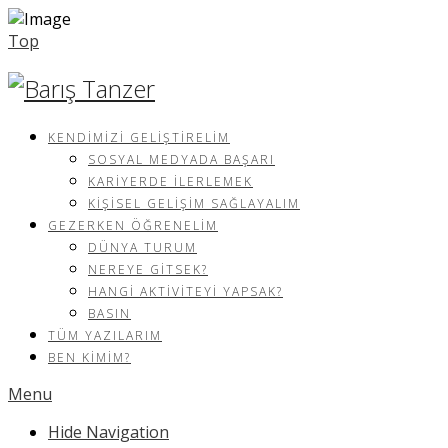
Top
KENDIMIZI GELIŞTIRELIM
SOSYAL MEDYADA BAŞARI
KARIYERDE İLERLEMEK
KIŞISEL GELIŞIM SAĞLAYALIM
GEZERKEN ÖĞRENELIM
DÜNYA TURUM
NEREYE GITSEK?
HANGI AKTIVITEYI YAPSAK?
BASIN
TÜM YAZILARIM
BEN KIMIM?
Menu
Hide Navigation