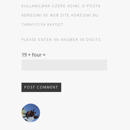
KULLANILMAK ÜZERE ADIMI, E-POSTA
ADRESIMI VE WEB SITE ADRESIMI BU
TARAYICIYA KAYDET.
PLEASE ENTER AN ANSWER IN DIGITS:
19 + four =