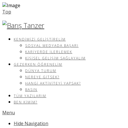
Top
KENDIMIZI GELIŞTIRELIM
SOSYAL MEDYADA BAŞARI
KARIYERDE İLERLEMEK
KIŞISEL GELIŞIM SAĞLAYALIM
GEZERKEN ÖĞRENELIM
DÜNYA TURUM
NEREYE GITSEK?
HANGI AKTIVITEYI YAPSAK?
BASIN
TÜM YAZILARIM
BEN KIMIM?
Menu
Hide Navigation