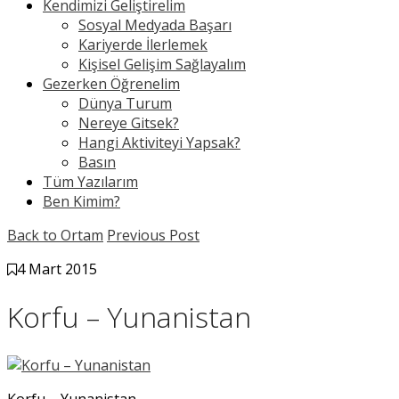
Kendimizi Geliştirelim
Sosyal Medyada Başarı
Kariyerde İlerlemek
Kişisel Gelişim Sağlayalım
Gezerken Öğrenelim
Dünya Turum
Nereye Gitsek?
Hangi Aktiviteyi Yapsak?
Basın
Tüm Yazılarım
Ben Kimim?
Back to Ortam
Previous Post
4 Mart 2015
Korfu – Yunanistan
Korfu – Yunanistan