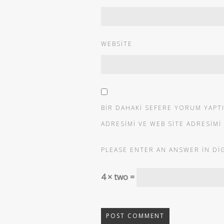
WEBSITE
BIR DAHAKI SEFERE YORUM YAPT
ADRESIMI VE WEB SITE ADRESIMI
PLEASE ENTER AN ANSWER IN DIG
4 × two =