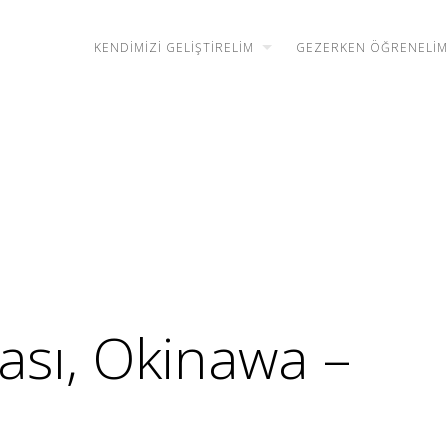
KENDIMIZI GELIŞTIRELIM
GEZERKEN ÖĞRENELIM
ası, Okinawa –