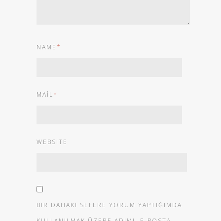
NAME
*
MAIL
*
WEBSITE
BIR DAHAKI SEFERE YORUM YAPTIĞIMDA
KULLANILMAK ÜZERE ADIMI, E-POSTA