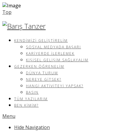
Top
KENDIMIZI GELIŞTIRELIM
SOSYAL MEDYADA BAŞARI
KARIYERDE İLERLEMEK
KIŞISEL GELIŞIM SAĞLAYALIM
GEZERKEN ÖĞRENELIM
DÜNYA TURUM
NEREYE GITSEK?
HANGI AKTIVITEYI YAPSAK?
BASIN
TÜM YAZILARIM
BEN KIMIM?
Menu
Hide Navigation