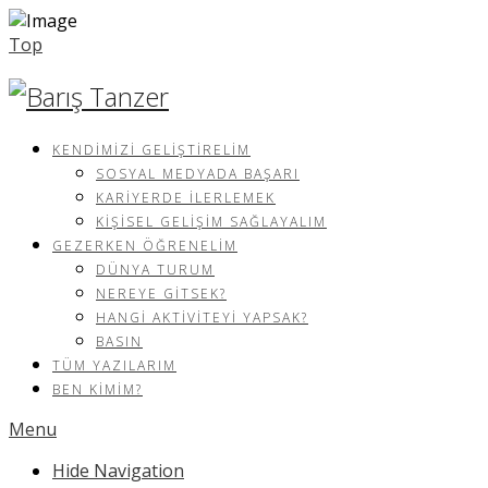
Top
KENDIMIZI GELIŞTIRELIM
SOSYAL MEDYADA BAŞARI
KARIYERDE İLERLEMEK
KIŞISEL GELIŞIM SAĞLAYALIM
GEZERKEN ÖĞRENELIM
DÜNYA TURUM
NEREYE GITSEK?
HANGI AKTIVITEYI YAPSAK?
BASIN
TÜM YAZILARIM
BEN KIMIM?
Menu
Hide Navigation