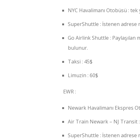
NYC Havalimanı Otobüsü : tek 
SuperShuttle : İstenen adrese m
Go Airlink Shuttle : Paylaşılan
bulunur.
Taksi : 45$
Limuzin : 60$
EWR :
Newark Havalimanı Ekspres Oto
Air Train Newark – NJ Transit 
SuperShuttle : İstenen adrese m