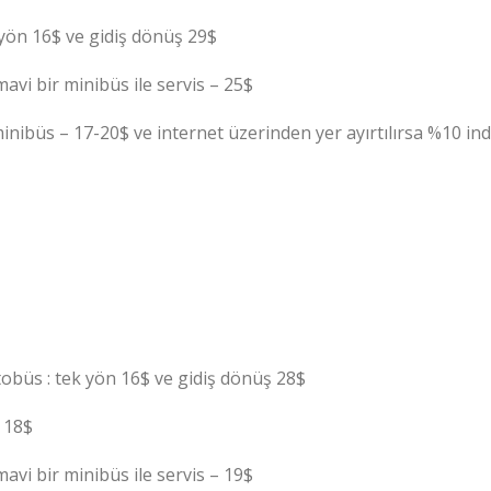
yön 16$ ve gidiş dönüş 29$
avi bir minibüs ile servis – 25$
 minibüs – 17-20$ ve internet üzerinden yer ayırtılırsa %10 in
büs : tek yön 16$ ve gidiş dönüş 28$
: 18$
avi bir minibüs ile servis – 19$