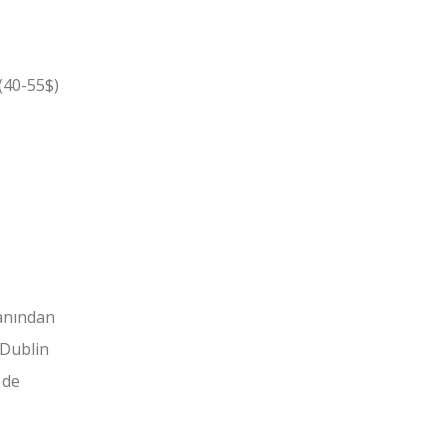
(40-55$)
anından
 Dublin
 de