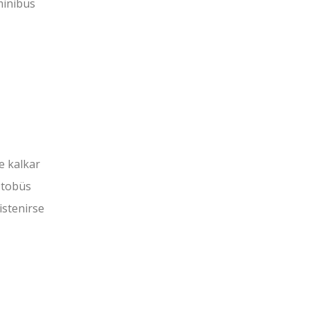
minibüs
e kalkar
 Otobüs
istenirse