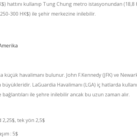
HK$) hattını kullanıp Tung Chung metro istasyonundan (18,8
250-300 HK$) ile şehir merkezine inilebilir.
da küçük havalimanı bulunur. John F.Kennedy (JFK) ve Newark
büyükleridir. LaGuardia Havalimanı (LGA) iç hatlarda kullanıl
ğlantıları ile şehre inilebilir ancak bu uzun zaman alır.
2,25$, tek yön 2,5$
aşım : 5$