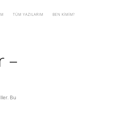
IM
TÜM YAZILARIM
BEN KIMIM?
r –
ller. Bu