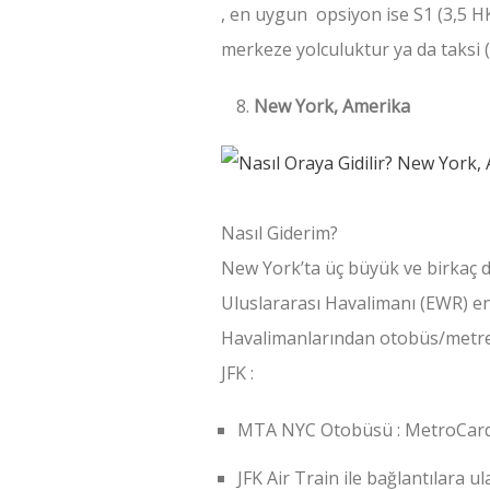
, en uygun opsiyon ise S1 (3,5 
merkeze yolculuktur ya da taksi (
New York, Amerika
Nasıl Giderim?
New York’ta üç büyük ve birkaç 
Uluslararası Havalimanı (EWR) en 
Havalimanlarından otobüs/metre ba
JFK :
MTA NYC Otobüsü : MetroCard 
JFK Air Train ile bağlantılara ul