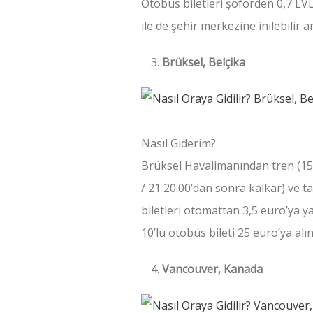
Otobüs biletleri şöförden 0,7 LVL
ile de şehir merkezine inilebilir 
Brüksel, Belçika
Nasıl Giderim?
Brüksel Havalimanından tren (15 
/ 21 20:00’dan sonra kalkar) ve ta
biletleri otomattan 3,5 euro’ya y
10’lu otobüs bileti 25 euro’ya alın
Vancouver, Kanada