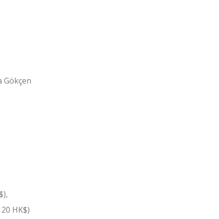
ha Gökçen
$),
: 20 HK$)