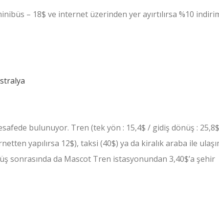
minibüs – 18$ ve internet üzerinden yer ayırtılırsa %10 indiri
afede bulunuyor. Tren (tek yön : 15,4$ / gidiş dönüş : 25,8$
rnetten yapılırsa 12$), taksi (40$) ya da kiralık araba ile ulaş
üyüş sonrasında da Mascot Tren istasyonundan 3,40$’a şehir