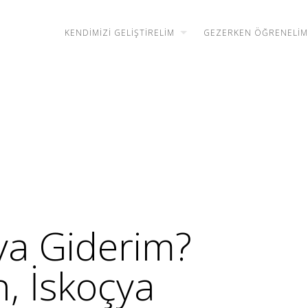
KENDIMIZI GELIŞTIRELIM
GEZERKEN ÖĞRENELIM
ya Giderim?
, İskoçya