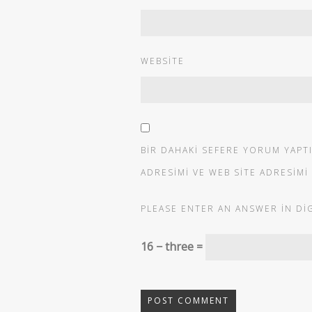
WEBSITE
BIR DAHAKI SEFERE YORUM YAPT
ADRESIMI VE WEB SITE ADRESIMI
PLEASE ENTER AN ANSWER IN DIG
16 − three =