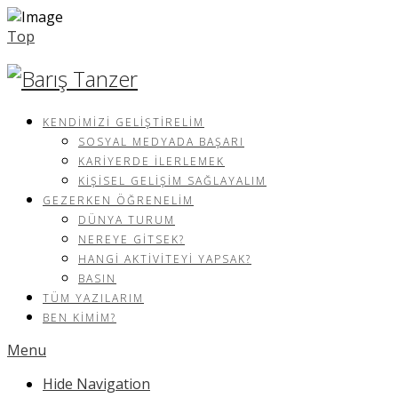
Top
KENDIMIZI GELIŞTIRELIM
SOSYAL MEDYADA BAŞARI
KARIYERDE İLERLEMEK
KIŞISEL GELIŞIM SAĞLAYALIM
GEZERKEN ÖĞRENELIM
DÜNYA TURUM
NEREYE GITSEK?
HANGI AKTIVITEYI YAPSAK?
BASIN
TÜM YAZILARIM
BEN KIMIM?
Menu
Hide Navigation