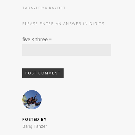
TARAYICIYA KAYDET.
PLEASE ENTER AN ANSWER IN DIGITS:
five × three =
POSTED BY
Barış Tanzer