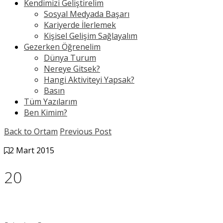
Kendimizi Geliştirelim
Sosyal Medyada Başarı
Kariyerde İlerlemek
Kişisel Gelişim Sağlayalım
Gezerken Öğrenelim
Dünya Turum
Nereye Gitsek?
Hangi Aktiviteyi Yapsak?
Basın
Tüm Yazılarım
Ben Kimim?
Back to Ortam
Previous Post
2 Mart 2015
20