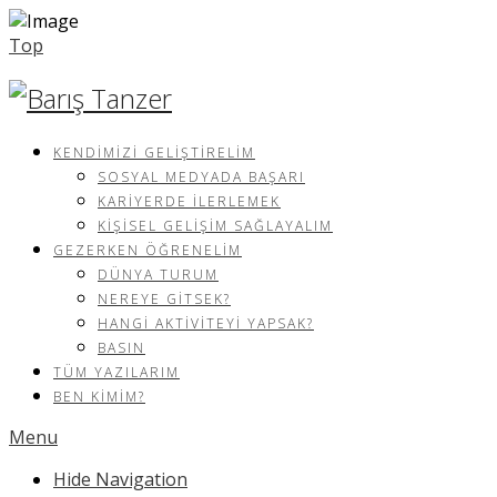
Top
KENDIMIZI GELIŞTIRELIM
SOSYAL MEDYADA BAŞARI
KARIYERDE İLERLEMEK
KIŞISEL GELIŞIM SAĞLAYALIM
GEZERKEN ÖĞRENELIM
DÜNYA TURUM
NEREYE GITSEK?
HANGI AKTIVITEYI YAPSAK?
BASIN
TÜM YAZILARIM
BEN KIMIM?
Menu
Hide Navigation