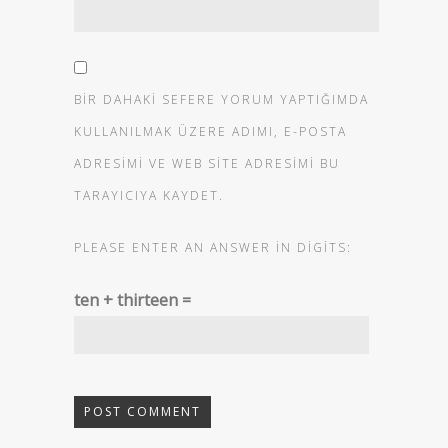
BIR DAHAKI SEFERE YORUM YAPTIĞIMDA
KULLANILMAK ÜZERE ADIMI, E-POSTA
ADRESIMI VE WEB SITE ADRESIMI BU
TARAYICIYA KAYDET.
PLEASE ENTER AN ANSWER IN DIGITS:
ten + thirteen =