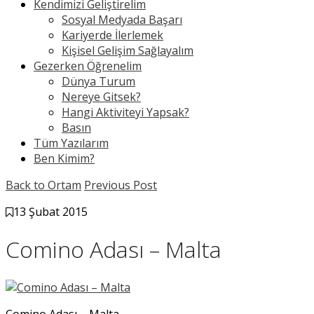
Kendimizi Geliştirelim
Sosyal Medyada Başarı
Kariyerde İlerlemek
Kişisel Gelişim Sağlayalım
Gezerken Öğrenelim
Dünya Turum
Nereye Gitsek?
Hangi Aktiviteyi Yapsak?
Basın
Tüm Yazılarım
Ben Kimim?
Back to Ortam
Previous Post
13 Şubat 2015
Comino Adası – Malta
Comino Adası – Malta