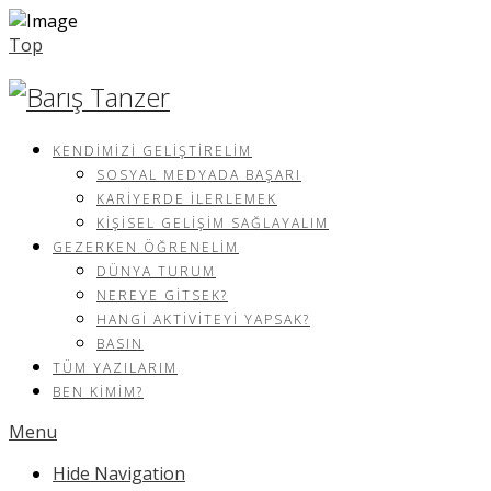
Top
KENDIMIZI GELIŞTIRELIM
SOSYAL MEDYADA BAŞARI
KARIYERDE İLERLEMEK
KIŞISEL GELIŞIM SAĞLAYALIM
GEZERKEN ÖĞRENELIM
DÜNYA TURUM
NEREYE GITSEK?
HANGI AKTIVITEYI YAPSAK?
BASIN
TÜM YAZILARIM
BEN KIMIM?
Menu
Hide Navigation