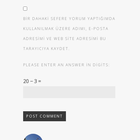
BIR DAHAKI SEFERE YORUM YAPTIĞIMDA
KULLANILMAK ÜZERE ADIMI, E-POSTA
ADRESIMI VE WEB SITE ADRESIMI BU
TARAYICIYA KAYDET.
PLEASE ENTER AN ANSWER IN DIGITS:
20 − 3 =