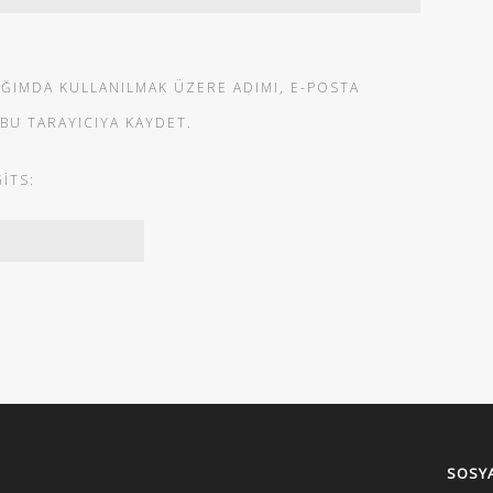
IĞIMDA KULLANILMAK ÜZERE ADIMI, E-POSTA
 BU TARAYICIYA KAYDET.
ITS:
SOSYA