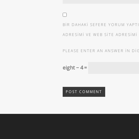
BIR DAHAKI SEFERE YORUM YAPT
ADRESIMI VE WEB SITE ADRESIMI
PLEASE ENTER AN ANSWER IN DIG
eight − 4 =