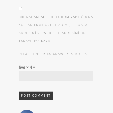
BIR DAHAKI SEFERE YORUM YAPTIĞIMDA
KULLANILMAK ÜZERE ADIMI, E-POSTA
ADRESIMI VE WEB SITE ADRESIMI BU
TARAYICIYA KAYDET.
PLEASE ENTER AN ANSWER IN DIGITS:
five × 4 =