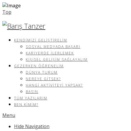
Top
KENDIMIZI GELIŞTIRELIM
SOSYAL MEDYADA BAŞARI
KARIYERDE İLERLEMEK
KIŞISEL GELIŞIM SAĞLAYALIM
GEZERKEN ÖĞRENELIM
DÜNYA TURUM
NEREYE GITSEK?
HANGI AKTIVITEYI YAPSAK?
BASIN
TÜM YAZILARIM
BEN KIMIM?
Menu
Hide Navigation