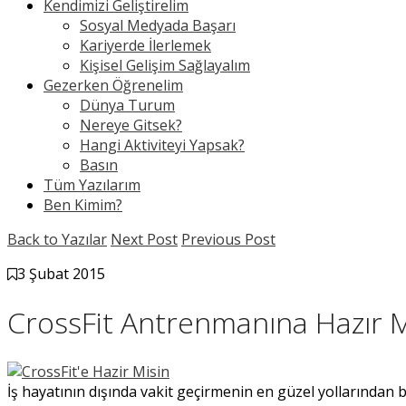
Kendimizi Geliştirelim
Sosyal Medyada Başarı
Kariyerde İlerlemek
Kişisel Gelişim Sağlayalım
Gezerken Öğrenelim
Dünya Turum
Nereye Gitsek?
Hangi Aktiviteyi Yapsak?
Basın
Tüm Yazılarım
Ben Kimim?
Back to Yazılar
Next Post
Previous Post
3 Şubat 2015
CrossFit Antrenmanına Hazır M
İş hayatının dışında vakit geçirmenin en güzel yollarından