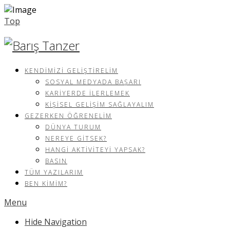
Top
KENDIMIZI GELIŞTIRELIM
SOSYAL MEDYADA BAŞARI
KARIYERDE İLERLEMEK
KIŞISEL GELIŞIM SAĞLAYALIM
GEZERKEN ÖĞRENELIM
DÜNYA TURUM
NEREYE GITSEK?
HANGI AKTIVITEYI YAPSAK?
BASIN
TÜM YAZILARIM
BEN KIMIM?
Menu
Hide Navigation