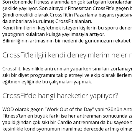
Son dönemde Fitness alanında en çok tartışılan konulardan bi
şekilde yayılıyor. Son altıaydır Fitness’tan CrossFit’e geçen
Şimdi öncelikli olarak CrossFit’in Pazarlama başarısı yads
da ambarlara kurulmuş CrossFit alanları.
Kendi limitlerini keşfetmek isteyen kişilerin bu sporu dene
yaptığının kulaktan kulağa yayılmasıyla artıyor.
Bilinirliğinin artmasının bir nedeni de günümüzün rekabe
CrossFit’le ilgili kendi deneyimlerim neler 
CrossFit, kesinlikle antrenman yaparken sınırları zorlamay
sıkı bir diyet programını takip etmeyi ve ekip olarak ilerlemey
eğitmen eşliğinde bu çalışmaları yapmak.
CrossFit’de hangi hareketler yapılıyor?
WOD olarak geçen “Work Out of the Day” yani “Günün Antrenm
Fitness’tan en büyük farkı ise her antrenman sonucunda z
yapıldığından çok sıkı bir Cardio antrenmanı da bu sayede
kesinlikle kondisyonumun inanılmaz derecede artmış olmas