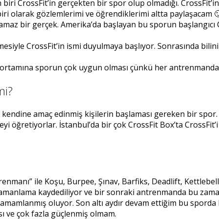
ri CrossFit’in gerçekten bir spor olup olmadığı. CrossFit’in 
 biri olarak gözlemlerimi ve öğrendiklerimi altta paylaşacam 🙂
ınamaz bir gerçek. Amerika’da başlayan bu sporun başlangıcı 
mesiyle CrossFit’in ismi duyulmaya başlıyor. Sonrasında bili
t ortamına sporun çok uygun olması çünkü her antrenmanda z
mi?
ı kendine amaç edinmiş kişilerin başlaması gereken bir spor
i öğretiyorlar. İstanbul’da bir çok CrossFit Box’ta CrossFit’i k
anı” ile Koşu, Burpee, Şınav, Barfiks, Deadlift, Kettlebell 
amanlama kaydediliyor ve bir sonraki antrenmanda bu zaman 
 tamamlanmış oluyor. Son altı aydır devam ettiğim bu spord
ı ve çok fazla güçlenmiş olmam.