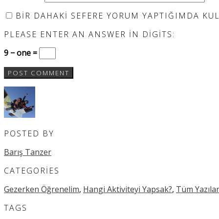
BIR DAHAKI SEFERE YORUM YAPTIĞIMDA KULL
PLEASE ENTER AN ANSWER IN DIGITS:
9 − one =
POSTED BY
Barış Tanzer
CATEGORIES
Gezerken Öğrenelim
,
Hangi Aktiviteyi Yapsak?
,
Tüm Yazıla
TAGS