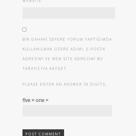
WEBSITE
BIR DAHAKI SEFERE YORUM YAPTIĞIMDA
KULLANILMAK ÜZERE ADIMI, E-POSTA
ADRESIMI VE WEB SITE ADRESIMI BU
TARAYICIYA KAYDET.
PLEASE ENTER AN ANSWER IN DIGITS:
five × one =