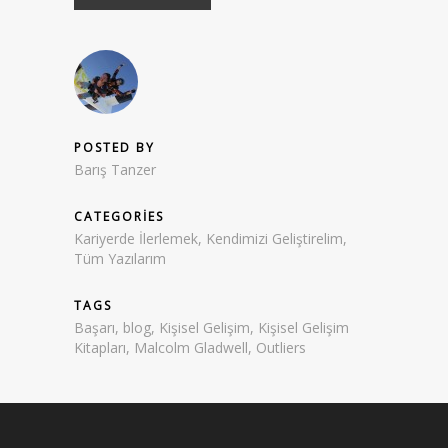
POSTED BY
Barış Tanzer
CATEGORIES
Kariyerde İlerlemek
,
Kendimizi Geliştirelim
,
Tüm Yazılarım
TAGS
Başarı
,
blog
,
Kişisel Gelişim
,
Kişisel Gelişim
Kitapları
,
Malcolm Gladwell
,
Outliers