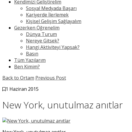
Kendimizi Geliştirelim
Sosyal Medyada Başarı
Kariyerde İlerlemek
Kişisel Gelişim Sağlayalım
Gezerken Öğrenelim
Dünya Turum
Nereye Gitsek?
Hangi Aktiviteyi Yapsak?
Basın
Tüm Yazılarım
Ben Kimim?
Back to Ortam
Previous Post
1 Haziran 2015
New York, unutulmaz anıtlar
New York, unutulmaz anıtlar