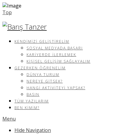
Top
KENDIMIZI GELIŞTIRELIM
SOSYAL MEDYADA BAŞARI
KARIYERDE İLERLEMEK
KIŞISEL GELIŞIM SAĞLAYALIM
GEZERKEN ÖĞRENELIM
DÜNYA TURUM
NEREYE GITSEK?
HANGI AKTIVITEYI YAPSAK?
BASIN
TÜM YAZILARIM
BEN KIMIM?
Menu
Hide Navigation