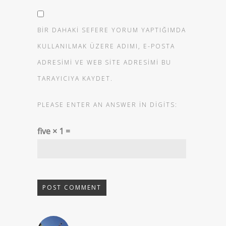
BIR DAHAKI SEFERE YORUM YAPTIĞIMDA
KULLANILMAK ÜZERE ADIMI, E-POSTA
ADRESIMI VE WEB SITE ADRESIMI BU
TARAYICIYA KAYDET.
PLEASE ENTER AN ANSWER IN DIGITS:
five × 1 =