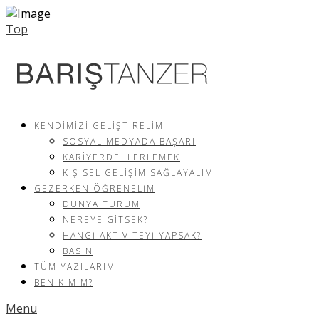
Top
KENDIMIZI GELIŞTIRELIM
SOSYAL MEDYADA BAŞARI
KARIYERDE İLERLEMEK
KIŞISEL GELIŞIM SAĞLAYALIM
GEZERKEN ÖĞRENELIM
DÜNYA TURUM
NEREYE GITSEK?
HANGI AKTIVITEYI YAPSAK?
BASIN
TÜM YAZILARIM
BEN KIMIM?
Menu