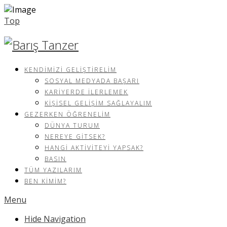
Top
KENDIMIZI GELIŞTIRELIM
SOSYAL MEDYADA BAŞARI
KARIYERDE İLERLEMEK
KIŞISEL GELIŞIM SAĞLAYALIM
GEZERKEN ÖĞRENELIM
DÜNYA TURUM
NEREYE GITSEK?
HANGI AKTIVITEYI YAPSAK?
BASIN
TÜM YAZILARIM
BEN KIMIM?
Menu
Hide Navigation