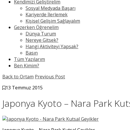
Kendimizi Geliştirelim
Sosyal Medyada Başarı
Kariyerde İlerlemek
Kişisel Gelişim Sağlayalım
Gezerken Öğrenelim
Dünya Turum
Nereye Gitsek?
Hangi Aktiviteyi Yapsak?
Basın
Tüm Yazılarım
Ben Kimim?
Back to Ortam
Previous Post
13 Temmuz 2015
Japonya Kyoto – Nara Park Kuts
Japonya Kyoto – Nara Park Kutsal Geyikler